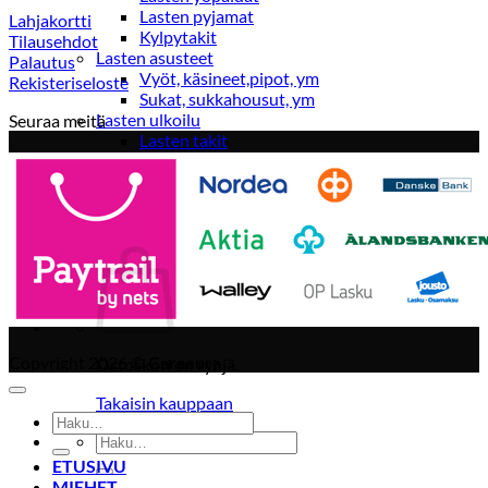
Lasten pyjamat
Lahjakortti
Kylpytakit
Tilausehdot
Lasten asusteet
Palautus
Vyöt, käsineet,pipot, ym
Rekisteriseloste
Sukat, sukkahousut, ym
Lasten ulkoilu
Seuraa meitä
Lasten takit
Ulkoilupuvut, housut ja haalarit
Kirjaudu
Copyright 2026 ©
Caraeura
Ostoskori on tyhjä.
Takaisin kauppaan
Etsi:
Etsi:
ETUSIVU
MIEHET