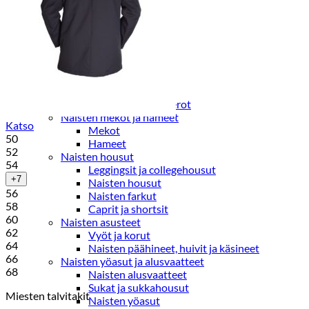
Paidat, tunikat ja jakut
Trikoopaidat
Naisten puserot
Tunikat
Jakut ja liivit
Naisten neuleet
Naisten neuletakit
Naisten neulepuserot
Naisten mekot ja hameet
Katso
Mekot
50
Hameet
52
Naisten housut
54
Leggingsit ja collegehousut
+7
Naisten housut
56
Naisten farkut
58
Caprit ja shortsit
60
Naisten asusteet
62
Vyöt ja korut
64
Naisten päähineet, huivit ja käsineet
66
Naisten yöasut ja alusvaatteet
68
Naisten alusvaatteet
Sukat ja sukkahousut
Miesten talvitakit
Naisten yöasut