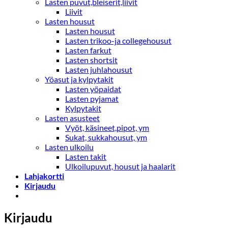
Lasten puvut,bleiserit,liivit
Liivit
Lasten housut
Lasten housut
Lasten trikoo-ja collegehousut
Lasten farkut
Lasten shortsit
Lasten juhlahousut
Yöasut ja kylpytakit
Lasten yöpaidat
Lasten pyjamat
Kylpytakit
Lasten asusteet
Vyöt, käsineet,pipot, ym
Sukat, sukkahousut, ym
Lasten ulkoilu
Lasten takit
Ulkoilupuvut, housut ja haalarit
Lahjakortti
Kirjaudu
Kirjaudu