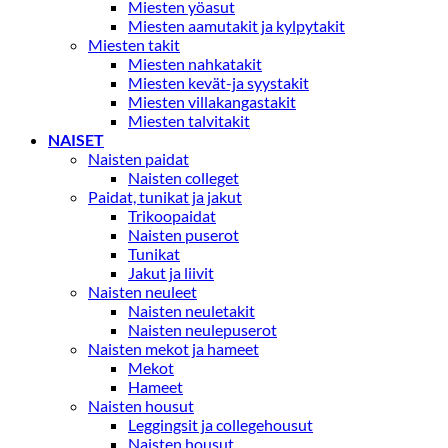
Miesten yöasut
Miesten aamutakit ja kylpytakit
Miesten takit
Miesten nahkatakit
Miesten kevät-ja syystakit
Miesten villakangastakit
Miesten talvitakit
NAISET
Naisten paidat
Naisten colleget
Paidat, tunikat ja jakut
Trikoopaidat
Naisten puserot
Tunikat
Jakut ja liivit
Naisten neuleet
Naisten neuletakit
Naisten neulepuserot
Naisten mekot ja hameet
Mekot
Hameet
Naisten housut
Leggingsit ja collegehousut
Naisten housut