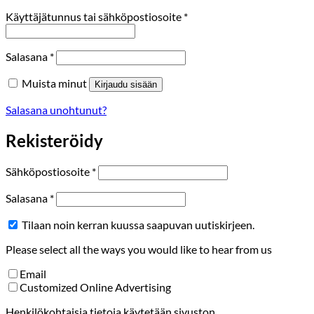
Vaaditaan
Käyttäjätunnus tai sähköpostiosoite
*
Vaaditaan
Salasana
*
Muista minut
Kirjaudu sisään
Salasana unohtunut?
Rekisteröidy
Vaaditaan
Sähköpostiosoite
*
Vaaditaan
Salasana
*
Tilaan noin kerran kuussa saapuvan uutiskirjeen.
Please select all the ways you would like to hear from us
Email
Customized Online Advertising
Henkilökohtaisia tietoja käytetään sivuston