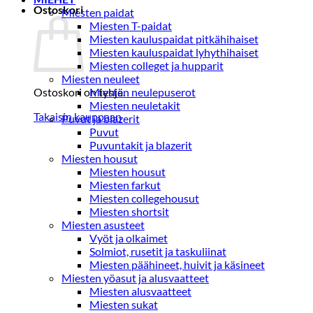
Ostoskori
Miesten paidat
Miesten T-paidat
Miesten kauluspaidat pitkähihaiset
Miesten kauluspaidat lyhythihaiset
Miesten colleget ja hupparit
Miesten neuleet
Ostoskori on tyhjä.
Miesten neulepuserot
Miesten neuletakit
Takaisin kauppaan
Puvut ja blazerit
Puvut
Puvuntakit ja blazerit
Miesten housut
Miesten housut
Miesten farkut
Miesten collegehousut
Miesten shortsit
Miesten asusteet
Vyöt ja olkaimet
Solmiot, rusetit ja taskuliinat
Miesten päähineet, huivit ja käsineet
Miesten yöasut ja alusvaatteet
Miesten alusvaatteet
Miesten sukat