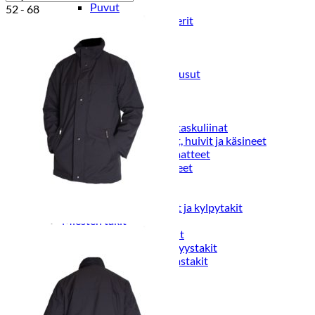
Puvut
52 - 68
Puvuntakit ja blazerit
Miesten housut
Miesten housut
Miesten farkut
Miesten collegehousut
Miesten shortsit
Miesten asusteet
Vyöt ja olkaimet
Solmiot, rusetit ja taskuliinat
Miesten päähineet, huivit ja käsineet
Miesten yöasut ja alusvaatteet
Miesten alusvaatteet
Miesten sukat
Miesten yöasut
Miesten aamutakit ja kylpytakit
Miesten takit
Miesten nahkatakit
Miesten kevät-ja syystakit
Miesten villakangastakit
Miesten talvitakit
NAISET
Naisten paidat
Naisten colleget