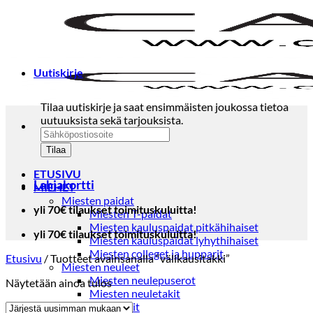
Skip
to
content
Uutiskirje
Tilaa uutiskirje ja saat ensimmäisten joukossa tietoa
uutuuksista sekä tarjouksista.
ETUSIVU
Lahjakortti
MIEHET
Miesten paidat
yli 70€ tilaukset toimituskuluitta!
Miesten T-paidat
Miesten kauluspaidat pitkähihaiset
yli 70€ tilaukset toimituskuluitta!
Miesten kauluspaidat lyhythihaiset
Miesten colleget ja hupparit
Etusivu
/
Tuotteet avainsanalla “välikausitakki”
Miesten neuleet
Miesten neulepuserot
Näytetään ainoa tulos
Miesten neuletakit
Puvut ja blazerit