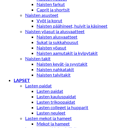
Naisten farkut
Caprit ja shortsit
Naisten asusteet
Vyöt ja korut
Naisten päähineet, huivit ja käsineet
Naisten yöasut ja alusvaatteet
Naisten alusvaatteet
Sukat ja sukkahousut
Naisten yöasut
Naisten aamutakit ja kylpytakit
Naisten takit
Naisten kevät-ja syystakit
Naisten nahkatakit
Naisten talvitakit
LAPSET
Lasten paidat
Lasten paidat
Lasten kauluspaidat
Lasten trikoopaidat
Lasten colleget ja hupparit
Lasten neuleet
Lasten mekot ja hameet
Mekot ja hameet