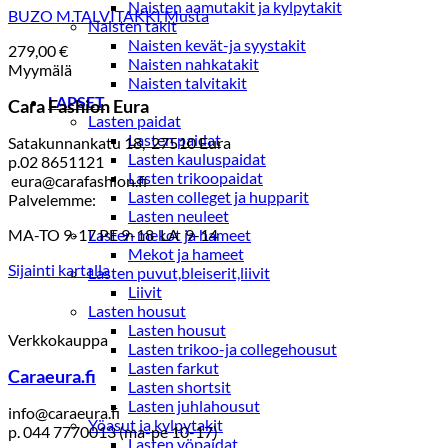
Naisten aamutakit ja kylpytakit
BUZO M.TALVITAKKI Musta
Naisten takit
Naisten kevät-ja syystakit
279,00
€
Naisten nahkatakit
Myymälä
Naisten talvitakit
LAPSET
Cara Fashion Eura
Lasten paidat
Lasten paidat
Satakunnankatu 18, 27510 Eura
Lasten kauluspaidat
p.02 8651121
Lasten trikoopaidat
eura@carafashion.fi
Lasten colleget ja hupparit
Palvelemme:
Lasten neuleet
MA-TO 9-17 PE 9-18 LA 9-14
Lasten mekot ja hameet
Mekot ja hameet
Sijainti kartalla
Lasten puvut,bleiserit,liivit
Liivit
Lasten housut
Lasten housut
Verkkokauppa
Lasten trikoo-ja collegehousut
Lasten farkut
Caraeura.fi
Lasten shortsit
Lasten juhlahousut
info@caraeura.fi
Yöasut ja kylpytakit
p. 044 7770013 (ma-pe 10-17)
Lasten yöpaidat