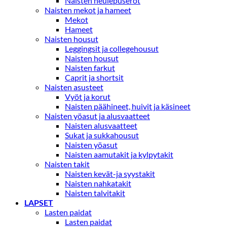
Naisten neulepuserot
Naisten mekot ja hameet
Mekot
Hameet
Naisten housut
Leggingsit ja collegehousut
Naisten housut
Naisten farkut
Caprit ja shortsit
Naisten asusteet
Vyöt ja korut
Naisten päähineet, huivit ja käsineet
Naisten yöasut ja alusvaatteet
Naisten alusvaatteet
Sukat ja sukkahousut
Naisten yöasut
Naisten aamutakit ja kylpytakit
Naisten takit
Naisten kevät-ja syystakit
Naisten nahkatakit
Naisten talvitakit
LAPSET
Lasten paidat
Lasten paidat