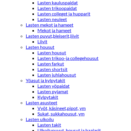
Lasten kauluspaidat
Lasten trikoopaidat
Lasten colleget ja hupparit
Lasten neuleet
Lasten mekot ja hameet
Mekot ja hameet
Lasten puvut,bleiserit,liivit
Liivit
Lasten housut
Lasten housut
Lasten trikoo-ja collegehousut
Lasten farkut
Lasten shortsit
Lasten juhlahousut
Yöasut ja kylpytakit
Lasten yöpaidat
Lasten pyjamat
Kylpytakit
Lasten asusteet
Vyöt, käsineet,pipot, ym
Sukat, sukkahousut, ym
Lasten ulkoilu
Lasten takit
Ulkoilupuvut, housut ja haalarit