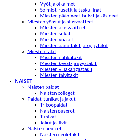
Vyöt ja olkaimet
Solmiot, rusetit ja taskuliinat
Miesten päähineet, huivit ja käsineet
Miesten yöasut ja alusvaatteet
Miesten alusvaatteet
Miesten sukat
Miesten yöasut
Miesten aamutakit ja kylpytakit
Miesten takit
Miesten nahkatakit
Miesten kevät-ja syystakit
Miesten villakangastakit
Miesten talvitakit
NAISET
Naisten paidat
Naisten colleget
Paidat, tunikat ja jakut
Trikoopaidat
Naisten puserot
Tunikat
Jakut ja liivit
Naisten neuleet
Naisten neuletakit