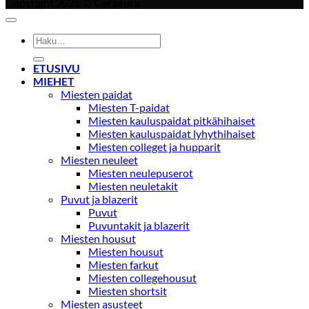
Copyright 2026 ©
Caraeura
Etsi:
ETUSIVU
MIEHET
Miesten paidat
Miesten T-paidat
Miesten kauluspaidat pitkähihaiset
Miesten kauluspaidat lyhythihaiset
Miesten colleget ja hupparit
Miesten neuleet
Miesten neulepuserot
Miesten neuletakit
Puvut ja blazerit
Puvut
Puvuntakit ja blazerit
Miesten housut
Miesten housut
Miesten farkut
Miesten collegehousut
Miesten shortsit
Miesten asusteet