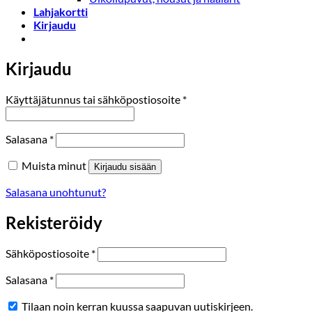
Lahjakortti
Kirjaudu
Kirjaudu
Vaaditaan
Käyttäjätunnus tai sähköpostiosoite
*
Vaaditaan
Salasana
*
Muista minut
Kirjaudu sisään
Salasana unohtunut?
Rekisteröidy
Vaaditaan
Sähköpostiosoite
*
Vaaditaan
Salasana
*
Tilaan noin kerran kuussa saapuvan uutiskirjeen.