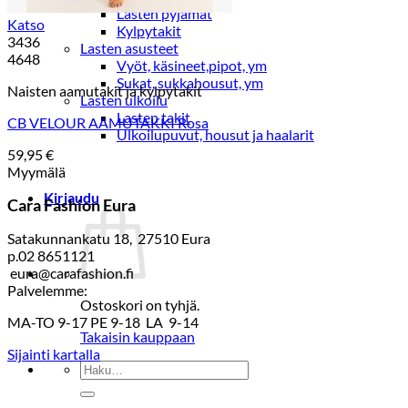
Lasten pyjamat
Katso
Kylpytakit
3436
Lasten asusteet
4648
Vyöt, käsineet,pipot, ym
Sukat, sukkahousut, ym
Naisten aamutakit ja kylpytakit
Lasten ulkoilu
Lasten takit
CB VELOUR AAMUTAKKI Rosa
Ulkoilupuvut, housut ja haalarit
59,95
€
Myymälä
Kirjaudu
Cara Fashion Eura
Satakunnankatu 18, 27510 Eura
p.02 8651121
eura@carafashion.fi
Palvelemme:
Ostoskori on tyhjä.
MA-TO 9-17 PE 9-18 LA 9-14
Takaisin kauppaan
Sijainti kartalla
Etsi: