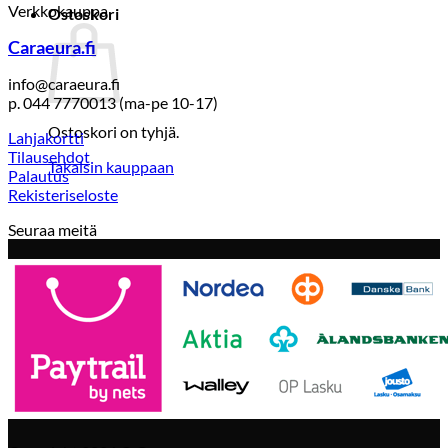
Verkkokauppa
Ostoskori
Caraeura.fi
info@caraeura.fi
p. 044 7770013 (ma-pe 10-17)
Ostoskori on tyhjä.
Lahjakortti
Tilausehdot
Takaisin kauppaan
Palautus
Rekisteriseloste
Seuraa meitä