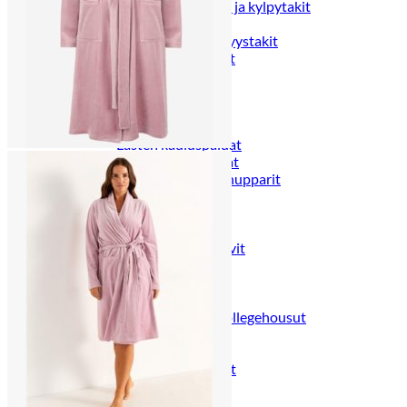
Naisten aamutakit ja kylpytakit
Naisten takit
Naisten kevät-ja syystakit
Naisten nahkatakit
Naisten talvitakit
LAPSET
Lasten paidat
Lasten paidat
Lasten kauluspaidat
Lasten trikoopaidat
Lasten colleget ja hupparit
Lasten neuleet
Lasten mekot ja hameet
Mekot ja hameet
Lasten puvut,bleiserit,liivit
Liivit
Lasten housut
Lasten housut
Lasten trikoo-ja collegehousut
Lasten farkut
Lasten shortsit
Lasten juhlahousut
Yöasut ja kylpytakit
Lasten yöpaidat