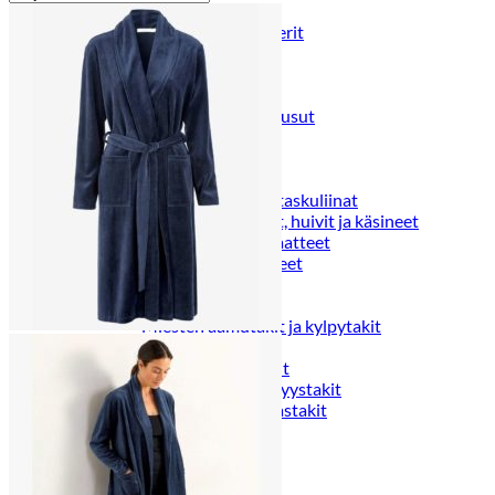
Puvut
Puvuntakit ja blazerit
Miesten housut
Miesten housut
Miesten farkut
Miesten collegehousut
Miesten shortsit
Miesten asusteet
Vyöt ja olkaimet
Solmiot, rusetit ja taskuliinat
Miesten päähineet, huivit ja käsineet
Miesten yöasut ja alusvaatteet
Miesten alusvaatteet
Miesten sukat
Miesten yöasut
Miesten aamutakit ja kylpytakit
Miesten takit
Miesten nahkatakit
Miesten kevät-ja syystakit
Miesten villakangastakit
Miesten talvitakit
NAISET
Naisten paidat
Naisten colleget