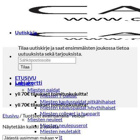
Skip
to
content
Uutiskirje
Tilaa uutiskirje ja saat ensimmäisten joukossa tietoa
uutuuksista sekä tarjouksista.
ETUSIVU
Lahjakortti
MIEHET
Miesten paidat
yli 70€ tilaukset toimituskuluitta!
Miesten T-paidat
Miesten kauluspaidat pitkähihaiset
yli 70€ tilaukset toimituskuluitta!
Miesten kauluspaidat lyhythihaiset
Miesten colleget ja hupparit
Etusivu
/
Tuotteet avainsanalla “velour”
Miesten neuleet
Miesten neulepuserot
Sorted
Näytetään kaikki 2 tulosta
Miesten neuletakit
by
Puvut ja blazerit
latest