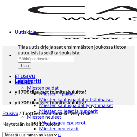
Skip
to
content
Uutiskirje
Tilaa uutiskirje ja saat ensimmäisten joukossa tietoa
uutuuksista sekä tarjouksista.
ETUSIVU
Lahjakortti
MIEHET
Miesten paidat
yli 70€ tilaukset toimituskuluitta!
Miesten T-paidat
Miesten kauluspaidat pitkähihaiset
yli 70€ tilaukset toimituskuluitta!
Miesten kauluspaidat lyhythihaiset
Miesten colleget ja hupparit
Etusivu
/
Tuotteet avainsanalla “Very Nice”
Miesten neuleet
Miesten neulepuserot
Sorted
Näytetään kaikki 13 tulosta
Miesten neuletakit
by
Puvut ja blazerit
latest