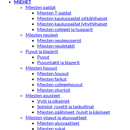
MIEHET
Miesten paidat
Miesten T-paidat
Miesten kauluspaidat pitkähihaiset
Miesten kauluspaidat lyhythihaiset
Miesten colleget ja hupparit
Miesten neuleet
Miesten neulepuserot
Miesten neuletakit
Puvut ja blazerit
Puvut
Puvuntakit ja blazerit
Miesten housut
Miesten housut
Miesten farkut
Miesten collegehousut
Miesten shortsit
Miesten asusteet
Vyöt ja olkaimet
Solmiot, rusetit ja taskuliinat
Miesten päähineet, huivit ja käsineet
Miesten yöasut ja alusvaatteet
Miesten alusvaatteet
Miesten sukat