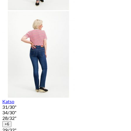
Katso
31/30"
34/30"
28/32"
+6
29/32"