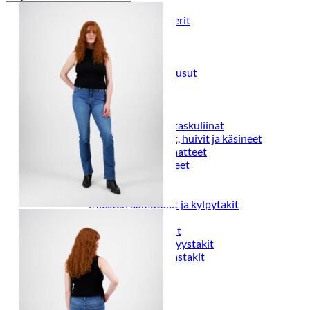
Puvut
Puvuntakit ja blazerit
Miesten housut
Miesten housut
Miesten farkut
Miesten collegehousut
Miesten shortsit
Miesten asusteet
Vyöt ja olkaimet
Solmiot, rusetit ja taskuliinat
Miesten päähineet, huivit ja käsineet
Miesten yöasut ja alusvaatteet
Miesten alusvaatteet
Miesten sukat
Miesten yöasut
Miesten aamutakit ja kylpytakit
Miesten takit
Miesten nahkatakit
Miesten kevät-ja syystakit
Miesten villakangastakit
Miesten talvitakit
NAISET
Naisten paidat
Naisten colleget