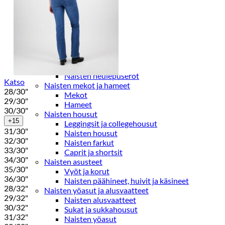
Paidat, tunikat ja jakut
Trikoopaidat
Naisten puserot
Tunikat
Jakut ja liivit
Naisten neuleet
Naisten neuletakit
Naisten neulepuserot
Katso
Naisten mekot ja hameet
28/30"
Mekot
29/30"
Hameet
30/30"
Naisten housut
+15
Leggingsit ja collegehousut
31/30"
Naisten housut
32/30"
Naisten farkut
33/30"
Caprit ja shortsit
34/30"
Naisten asusteet
35/30"
Vyöt ja korut
36/30"
Naisten päähineet, huivit ja käsineet
28/32"
Naisten yöasut ja alusvaatteet
29/32"
Naisten alusvaatteet
30/32"
Sukat ja sukkahousut
31/32"
Naisten yöasut