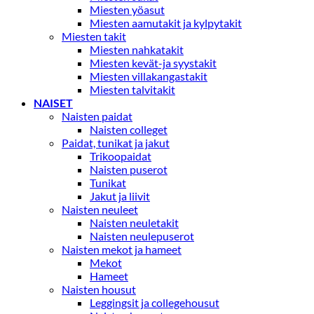
Miesten yöasut
Miesten aamutakit ja kylpytakit
Miesten takit
Miesten nahkatakit
Miesten kevät-ja syystakit
Miesten villakangastakit
Miesten talvitakit
NAISET
Naisten paidat
Naisten colleget
Paidat, tunikat ja jakut
Trikoopaidat
Naisten puserot
Tunikat
Jakut ja liivit
Naisten neuleet
Naisten neuletakit
Naisten neulepuserot
Naisten mekot ja hameet
Mekot
Hameet
Naisten housut
Leggingsit ja collegehousut