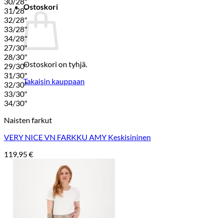
30/28"
Ostoskori
31/28"
32/28"
33/28"
34/28"
27/30"
28/30"
Ostoskori on tyhjä.
29/30"
31/30"
Takaisin kauppaan
32/30"
33/30"
34/30"
Naisten farkut
VERY NICE VN FARKKU AMY Keskisininen
119,95
€