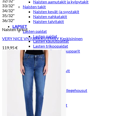
32/32"
Naisten aamutakit ja kylpytakit
33/32"
Naisten takit
34/32"
Naisten kevät-ja syystakit
35/32"
Naisten nahkatakit
36/32"
Naisten talvitakit
LAPSET
Naisten farkut
Lasten paidat
Lasten paidat
VERY NICE VN FARKKU EMILY Keskisininen
Lasten kauluspaidat
Lasten trikoopaidat
119,95
€
Lasten colleget ja hupparit
Lasten neuleet
Lasten mekot ja hameet
Mekot ja hameet
Lasten puvut,bleiserit,liivit
Liivit
Lasten housut
Lasten housut
Lasten trikoo-ja collegehousut
Lasten farkut
Lasten shortsit
Lasten juhlahousut
Yöasut ja kylpytakit
Lasten yöpaidat