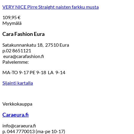
VERY NICE Pirre Straight naisten farkku musta
109,95
€
Myymälä
Cara Fashion Eura
Satakunnankatu 18, 27510 Eura
p.02 8651121
eura@carafashion.fi
Palvelemme:
MA-TO 9-17 PE 9-18 LA 9-14
Sijainti kartalla
Verkkokauppa
Caraeura.fi
info@caraeura.fi
p. 044 7770013 (ma-pe 10-17)