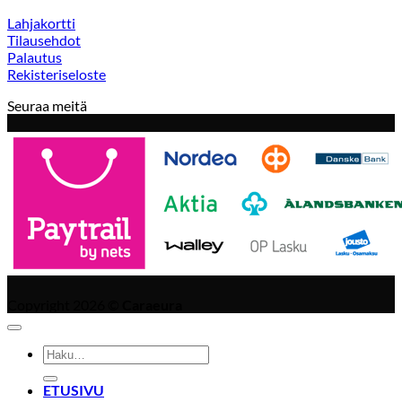
Lahjakortti
Tilausehdot
Palautus
Rekisteriseloste
Seuraa meitä
Copyright 2026 ©
Caraeura
Etsi:
ETUSIVU