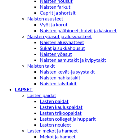
Naisten housut
Naisten farkut
Caprit ja shortsit
Naisten asusteet
Vyöt ja korut
Naisten päähineet, huivit ja käsineet
Naisten yöasut ja alusvaatteet
Naisten alusvaatteet
Sukat ja sukkahousut
Naisten yöasut
Naisten aamutakit ja kylpytakit
Naisten takit
Naisten kevät-ja syystakit
Naisten nahkatakit
Naisten talvitakit
LAPSET
Lasten paidat
Lasten paidat
Lasten kauluspaidat
Lasten trikoopaidat
Lasten colleget ja hupparit
Lasten neuleet
Lasten mekot ja hameet
Mekot ja hameet