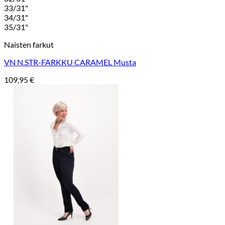
33/31"
34/31"
35/31"
Naisten farkut
VN N.STR-FARKKU CARAMEL Musta
109,95
€