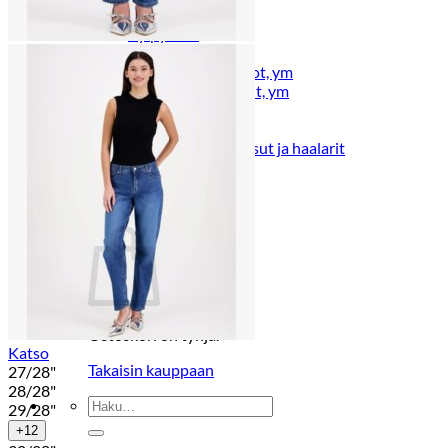
Lasten pyjamat
Kylpytakit
Lasten asusteet
Vyöt, käsineet,pipot, ym
Sukat, sukkahousut, ym
Lasten ulkoilu
Lasten takit
Ulkoilupuvut, housut ja haalarit
Kirjaudu
Ostoskori on tyhjä.
Katso
Takaisin kauppaan
27/28"
28/28"
Etsi:
29/28"
+12