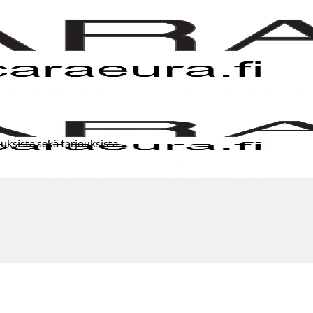
uksista sekä tarjouksista.