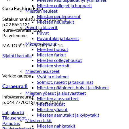
Miesten colleget ja hupparit
Cara Fashion Eura
Miesten neuleet
Miesten neulepuserot
Satakunnankatu 18, 27510 Eura
Miesten neuletakit
p.02 8651121
Puvut ja blazerit
eura@carafashion.fi
Puvut
Palvelemme:
Puvuntakit ja blazerit
Miesten housut
MA-TO 9-17 PE 9-18 LA 9-14
Miesten housut
Miesten farkut
Sijainti kartalla
Miesten collegehousut
Miesten shortsit
Miesten asusteet
Verkkokauppa
Vyöt ja olkaimet
Solmiot, rusetit ja taskuliinat
Caraeura.fi
Miesten päähineet, huivit ja käsineet
Miesten yöasut ja alusvaatteet
info@caraeura.fi
Miesten alusvaatteet
p. 044 7770013 (ma-pe 10-17)
Miesten sukat
Miesten yöasut
Lahjakortti
Miesten aamutakit ja kylpytakit
Tilausehdot
Miesten takit
Palautus
Miesten nahkatakit
Rekisteriseloste