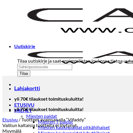
Skip
to
content
Uutiskirje
Tilaa uutiskirje ja saat ensimmäisten joukossa tietoa uutu
Lahjakortti
yli 70€ tilaukset toimituskuluitta!
ETUSIVU
yli 70€ tilaukset toimituskuluitta!
MIEHET
Miesten paidat
Etusivu
/
Tuotteet avainsanalla “Vifaddy”
Miesten T-paidat
Valitun kaltaisia tuotteita ei löytynyt.
Miesten kauluspaidat pitkähihaiset
Myymälä
Miesten kauluspaidat lyhythihaiset