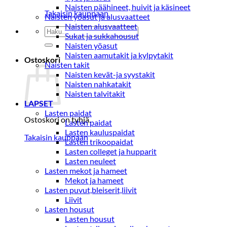
Naisten päähineet, huivit ja käsineet
Takaisin kauppaan
Naisten yöasut ja alusvaatteet
Naisten alusvaatteet
Etsi:
Sukat ja sukkahousut
Naisten yöasut
Naisten aamutakit ja kylpytakit
Ostoskori
Naisten takit
Naisten kevät-ja syystakit
Naisten nahkatakit
Naisten talvitakit
LAPSET
Lasten paidat
Ostoskori on tyhjä.
Lasten paidat
Lasten kauluspaidat
Takaisin kauppaan
Lasten trikoopaidat
Lasten colleget ja hupparit
Lasten neuleet
Lasten mekot ja hameet
Mekot ja hameet
Lasten puvut,bleiserit,liivit
Liivit
Lasten housut
Lasten housut