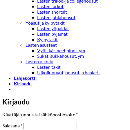
Lasten trikoo-ja collegehousut
Lasten farkut
Lasten shortsit
Lasten juhlahousut
Yöasut ja kylpytakit
Lasten yöpaidat
Lasten pyjamat
Kylpytakit
Lasten asusteet
Vyöt, käsineet,pipot, ym
Sukat, sukkahousut, ym
Lasten ulkoilu
Lasten takit
Ulkoilupuvut, housut ja haalarit
Lahjakortti
Kirjaudu
Kirjaudu
Vaaditaan
Käyttäjätunnus tai sähköpostiosoite
*
Vaaditaan
Salasana
*