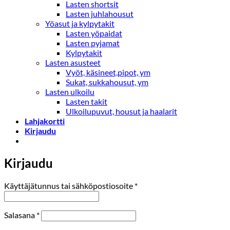
Lasten shortsit
Lasten juhlahousut
Yöasut ja kylpytakit
Lasten yöpaidat
Lasten pyjamat
Kylpytakit
Lasten asusteet
Vyöt, käsineet,pipot, ym
Sukat, sukkahousut, ym
Lasten ulkoilu
Lasten takit
Ulkoilupuvut, housut ja haalarit
Lahjakortti
Kirjaudu
Kirjaudu
Vaaditaan
Käyttäjätunnus tai sähköpostiosoite
*
Vaaditaan
Salasana
*