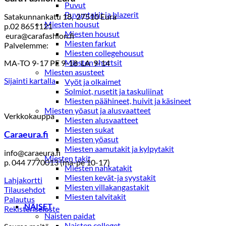
Puvut
Puvuntakit ja blazerit
Satakunnankatu 18, 27510 Eura
Miesten housut
p.02 8651121
Miesten housut
eura@carafashion.fi
Miesten farkut
Palvelemme:
Miesten collegehousut
Miesten shortsit
MA-TO 9-17 PE 9-18 LA 9-14
Miesten asusteet
Sijainti kartalla
Vyöt ja olkaimet
Solmiot, rusetit ja taskuliinat
Miesten päähineet, huivit ja käsineet
Miesten yöasut ja alusvaatteet
Verkkokauppa
Miesten alusvaatteet
Miesten sukat
Caraeura.fi
Miesten yöasut
Miesten aamutakit ja kylpytakit
info@caraeura.fi
Miesten takit
p. 044 7770013 (ma-pe 10-17)
Miesten nahkatakit
Miesten kevät-ja syystakit
Lahjakortti
Miesten villakangastakit
Tilausehdot
Miesten talvitakit
Palautus
NAISET
Rekisteriseloste
Naisten paidat
Naisten colleget