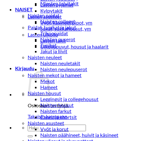
Miesten talvitakit
Lasten pyjamat
NAISET
Kylpytakit
Naisten paidat
Lasten asusteet
Naisten colleget
Vyöt, käsineet,pipot, ym
Paidat, tunikat ja jakut
Sukat, sukkahousut, ym
Trikoopaidat
Lasten ulkoilu
Naisten puserot
Lasten takit
Tunikat
Ulkoilupuvut, housut ja haalarit
Jakut ja liivit
Naisten neuleet
Naisten neuletakit
Kirjaudu
Naisten neulepuserot
Naisten mekot ja hameet
Mekot
Hameet
Naisten housut
Leggingsit ja collegehousut
Naisten housut
Ostoskori on tyhjä.
Naisten farkut
Takaisin kauppaan
Caprit ja shortsit
Naisten asusteet
Etsi:
Vyöt ja korut
Naisten päähineet, huivit ja käsineet
Naisten yöasut ja alusvaatteet