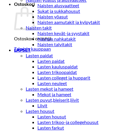
Ostoskori
Naisten alusvaatteet
Sukat ja sukkahousut
Naisten yöasut
Naisten aamutakit ja kylpytakit
Naisten takit
Naisten kevät-ja syystakit
Ostoskori on tyhjä.
Naisten nahkatakit
Naisten talvitakit
Takaisin kauppaan
LAPSET
Lasten paidat
Lasten paidat
Lasten kauluspaidat
Lasten trikoopaidat
Lasten colleget ja hupparit
Lasten neuleet
Lasten mekot ja hameet
Mekot ja hameet
Lasten puvut,bleiserit,liivit
Liivit
Lasten housut
Lasten housut
Lasten trikoo-ja collegehousut
Lasten farkut