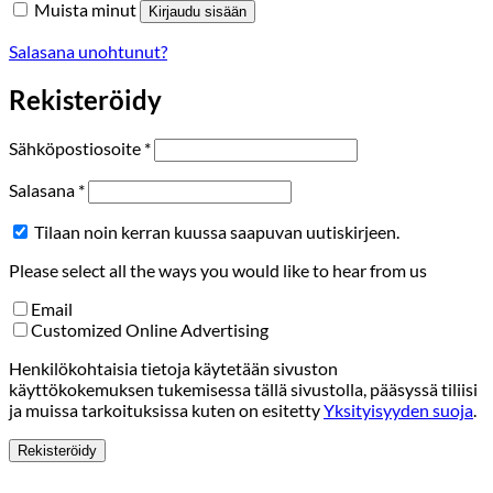
Muista minut
Kirjaudu sisään
Salasana unohtunut?
Rekisteröidy
Vaaditaan
Sähköpostiosoite
*
Vaaditaan
Salasana
*
Tilaan noin kerran kuussa saapuvan uutiskirjeen.
Please select all the ways you would like to hear from us
Email
Customized Online Advertising
Henkilökohtaisia tietoja käytetään sivuston
käyttökokemuksen tukemisessa tällä sivustolla, pääsyssä tiliisi
ja muissa tarkoituksissa kuten on esitetty
Yksityisyyden suoja
.
Rekisteröidy