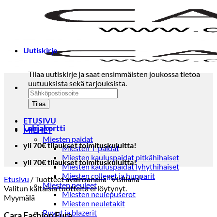
Skip
to
content
Uutiskirje
Tilaa uutiskirje ja saat ensimmäisten joukossa tietoa
uutuuksista sekä tarjouksista.
ETUSIVU
Lahjakortti
MIEHET
Miesten paidat
yli 70€ tilaukset toimituskuluitta!
Miesten T-paidat
Miesten kauluspaidat pitkähihaiset
yli 70€ tilaukset toimituskuluitta!
Miesten kauluspaidat lyhythihaiset
Miesten colleget ja hupparit
Etusivu
/
Tuotteet avainsanalla “Visiliana”
Miesten neuleet
Valitun kaltaisia tuotteita ei löytynyt.
Miesten neulepuserot
Myymälä
Miesten neuletakit
Puvut ja blazerit
Cara Fashion Eura