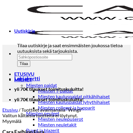
Skip
to
content
Uutiskirje
Tilaa uutiskirje ja saat ensimmäisten joukossa tietoa
uutuuksista sekä tarjouksista.
ETUSIVU
Lahjakortti
MIEHET
Miesten paidat
yli 70€ tilaukset toimituskuluitta!
Miesten T-paidat
Miesten kauluspaidat pitkähihaiset
yli 70€ tilaukset toimituskuluitta!
Miesten kauluspaidat lyhythihaiset
Miesten colleget ja hupparit
Etusivu
/
Tuotteet avainsanalla “Wings”
Miesten neuleet
Valitun kaltaisia tuotteita ei löytynyt.
Miesten neulepuserot
Myymälä
Miesten neuletakit
Puvut ja blazerit
Cara Fashion Eura