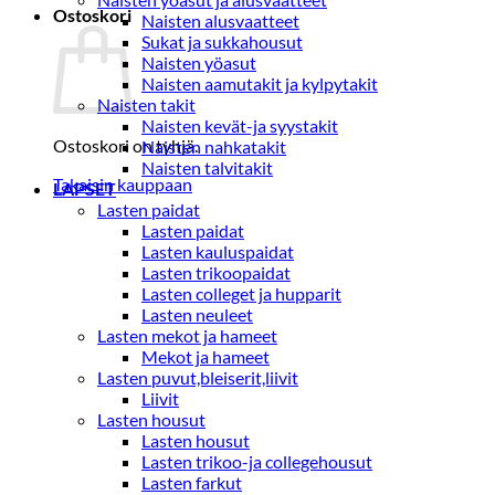
Ostoskori
Naisten alusvaatteet
Sukat ja sukkahousut
Naisten yöasut
Naisten aamutakit ja kylpytakit
Naisten takit
Naisten kevät-ja syystakit
Ostoskori on tyhjä.
Naisten nahkatakit
Naisten talvitakit
Takaisin kauppaan
LAPSET
Lasten paidat
Lasten paidat
Lasten kauluspaidat
Lasten trikoopaidat
Lasten colleget ja hupparit
Lasten neuleet
Lasten mekot ja hameet
Mekot ja hameet
Lasten puvut,bleiserit,liivit
Liivit
Lasten housut
Lasten housut
Lasten trikoo-ja collegehousut
Lasten farkut