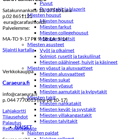
Puvut
Puvuntakit ja blazerit
Satakunnankatu 18, 27510 Eura
Miesten housut
p.02 8651121
Miesten housut
eura@carafashion.fi
Miesten farkut
Palvelemme:
Miesten collegehousut
Miesten shortsit
MA-TO 9-17 PE 9-18 LA 9-14
Miesten asusteet
Sijainti kartalla
Vyöt ja olkaimet
Solmiot, rusetit ja taskuliinat
Miesten päähineet, huivit ja käsineet
Miesten yöasut ja alusvaatteet
Verkkokauppa
Miesten alusvaatteet
Miesten sukat
Caraeura.fi
Miesten yöasut
Miesten aamutakit ja kylpytakit
info@caraeura.fi
Miesten takit
p. 044 7770013 (ma-pe 10-17)
Miesten nahkatakit
Miesten kevät-ja syystakit
Lahjakortti
Miesten villakangastakit
Tilausehdot
Miesten talvitakit
Palautus
NAISET
Rekisteriseloste
Naisten paidat
Naisten colleget