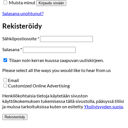
Muista minut
Kirjaudu sisään
Salasana unohtunut?
Rekisteröidy
Vaaditaan
Sähköpostiosoite
*
Vaaditaan
Salasana
*
Tilaan noin kerran kuussa saapuvan uutiskirjeen.
Please select all the ways you would like to hear from us
Email
Customized Online Advertising
Henkilökohtaisia tietoja käytetään sivuston
käyttökokemuksen tukemisessa tällä sivustolla, pääsyssä tiliisi
ja muissa tarkoituksissa kuten on esitetty
Yksityisyyden suoja
.
Rekisteröidy