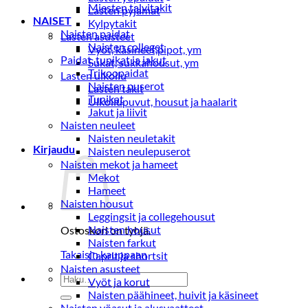
Miesten talvitakit
Lasten pyjamat
NAISET
Kylpytakit
Naisten paidat
Lasten asusteet
Naisten colleget
Vyöt, käsineet,pipot, ym
Paidat, tunikat ja jakut
Sukat, sukkahousut, ym
Trikoopaidat
Lasten ulkoilu
Naisten puserot
Lasten takit
Tunikat
Ulkoilupuvut, housut ja haalarit
Jakut ja liivit
Naisten neuleet
Naisten neuletakit
Kirjaudu
Naisten neulepuserot
Naisten mekot ja hameet
Mekot
Hameet
Naisten housut
Leggingsit ja collegehousut
Naisten housut
Ostoskori on tyhjä.
Naisten farkut
Takaisin kauppaan
Caprit ja shortsit
Naisten asusteet
Etsi:
Vyöt ja korut
Naisten päähineet, huivit ja käsineet
Naisten yöasut ja alusvaatteet