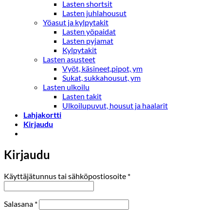
Lasten shortsit
Lasten juhlahousut
Yöasut ja kylpytakit
Lasten yöpaidat
Lasten pyjamat
Kylpytakit
Lasten asusteet
Vyöt, käsineet,pipot, ym
Sukat, sukkahousut, ym
Lasten ulkoilu
Lasten takit
Ulkoilupuvut, housut ja haalarit
Lahjakortti
Kirjaudu
Kirjaudu
Vaaditaan
Käyttäjätunnus tai sähköpostiosoite
*
Vaaditaan
Salasana
*