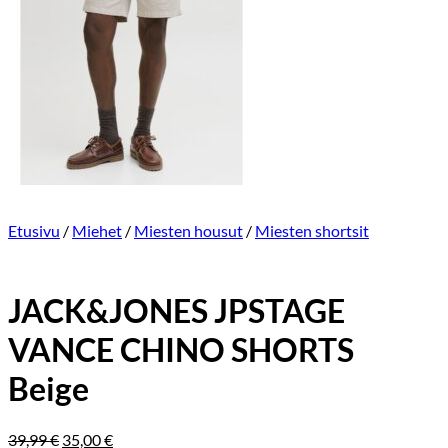
Etusivu
/
Miehet
/
Miesten housut
/
Miesten shortsit
JACK&JONES JPSTAGE
VANCE CHINO SHORTS
Beige
Alkuperäinen
Nykyinen
39,99
€
35,00
€