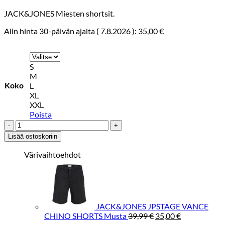
hinta
hinta
JACK&JONES Miesten shortsit.
oli:
on:
39,99 €.
35,00 €.
Alin hinta 30-päivän ajalta (
7.8.2026
):
35,00
€
S
M
Koko
L
XL
XXL
Poista
JACK&JONES
JPSTAGE
Lisää ostoskoriin
VANCE
CHINO
Värivaihtoehdot
SHORTS
Beige
määrä
JACK&JONES JPSTAGE VANCE
Alkuperäinen
Nykyinen
CHINO SHORTS Musta
39,99
€
35,00
€
hinta
hinta