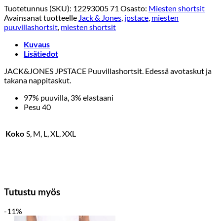
Tuotetunnus (SKU):
12293005 71
Osasto:
Miesten shortsit
oli:
on:
Avainsanat tuotteelle
Jack & Jones
,
jpstace
,
miesten
39,99 €.
35,00 €.
puuvillashortsit
,
miesten shortsit
Kuvaus
Lisätiedot
JACK&JONES JPSTACE Puuvillashortsit. Edessä avotaskut ja
takana nappitaskut.
97% puuvilla, 3% elastaani
Pesu 40
Koko
S, M, L, XL, XXL
Tutustu myös
-11%