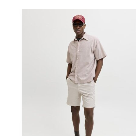
Paidat, tunikat ja jakut
Trikoopaidat
Naisten puserot
Tunikat
Jakut ja liivit
Naisten neuleet
Naisten neuletakit
Naisten neulepuserot
Naisten mekot ja hameet
Mekot
Hameet
Naisten housut
Leggingsit ja collegehousut
Naisten housut
Naisten farkut
Caprit ja shortsit
Naisten asusteet
Vyöt ja korut
Naisten päähineet, huivit ja käsineet
Naisten yöasut ja alusvaatteet
Naisten alusvaatteet
Sukat ja sukkahousut
Naisten yöasut