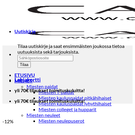
Skip
to
content
Uutiskirje
Tilaa uutiskirje ja saat ensimmäisten joukossa tietoa
uutuuksista sekä tarjouksista.
ETUSIVU
Lahjakortti
MIEHET
Miesten paidat
yli 70€ tilaukset toimituskuluitta!
Miesten T-paidat
Miesten kauluspaidat pitkähihaiset
yli 70€ tilaukset toimituskuluitta!
Miesten kauluspaidat lyhythihaiset
Miesten colleget ja hupparit
Miesten neuleet
Miesten neulepuserot
-12%
Miesten neuletakit
Puvut ja blazerit