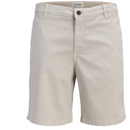
Puvut
Puvuntakit ja blazerit
Miesten housut
Miesten housut
Miesten farkut
Miesten collegehousut
Miesten shortsit
Miesten asusteet
Vyöt ja olkaimet
Solmiot, rusetit ja taskuliinat
Miesten päähineet, huivit ja käsineet
Miesten yöasut ja alusvaatteet
Miesten alusvaatteet
Miesten sukat
Miesten yöasut
Miesten aamutakit ja kylpytakit
Miesten takit
Miesten nahkatakit
Miesten kevät-ja syystakit
Miesten villakangastakit
Miesten talvitakit
NAISET
Naisten paidat
Naisten colleget