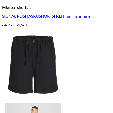
Miesten shortsit
SIGNAL REISITASKUSHORTSI KEN Tummansininen
Alkuperäinen
Nykyinen
64,95
€
51,96
€
hinta
hinta
oli:
on:
64,95 €.
51,96 €.