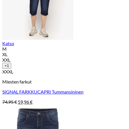
Katso
M
XL
XXL
+1
XXXL
Miesten farkut
SIGNAL FARKKUCAPRI Tummansininen
Alkuperäinen
Nykyinen
74,95
€
59,96
€
hinta
hinta
oli:
on:
74,95 €.
59,96 €.