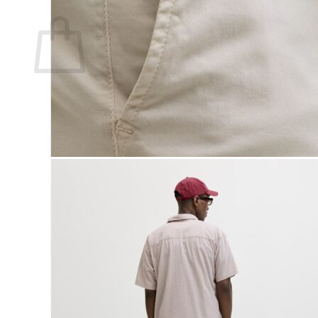
Ostoskori
Ostoskori on tyhjä.
Takaisin kauppaan