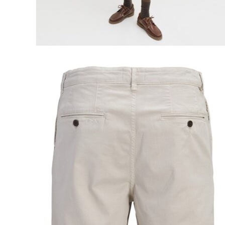
Naisten aamutakit ja kylpytakit
Naisten takit
Naisten kevät-ja syystakit
Naisten nahkatakit
Naisten talvitakit
LAPSET
Lasten paidat
Lasten paidat
Lasten kauluspaidat
Lasten trikoopaidat
Lasten colleget ja hupparit
Lasten neuleet
Lasten mekot ja hameet
Mekot ja hameet
Lasten puvut,bleiserit,liivit
Liivit
Lasten housut
Lasten housut
Lasten trikoo-ja collegehousut
Lasten farkut
Lasten shortsit
Lasten juhlahousut
Yöasut ja kylpytakit
Lasten yöpaidat