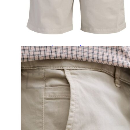
Lasten pyjamat
Kylpytakit
Lasten asusteet
Vyöt, käsineet,pipot, ym
Sukat, sukkahousut, ym
Lasten ulkoilu
Lasten takit
Ulkoilupuvut, housut ja haalarit
Kirjaudu
Ostoskori on tyhjä.
Takaisin kauppaan
Etsi: