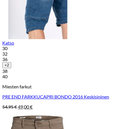
Katso
30
32
36
+2
38
40
Miesten farkut
PRE END FARKKUCAPRI BONDO 2016 Keskisininen
Alkuperäinen
Nykyinen
54,95
€
49,00
€
hinta
hinta
oli:
on:
54,95 €.
49,00 €.