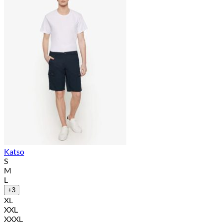
Katso
S
M
L
+3
XL
XXL
XXXL