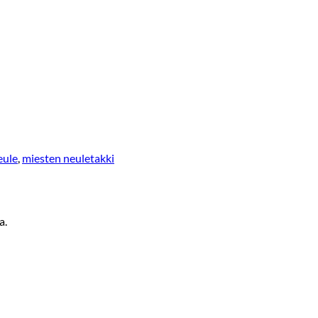
eule
,
miesten neuletakki
a.