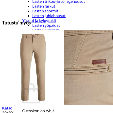
Lasten trikoo-ja collegehousut
Lasten farkut
Lasten shortsit
Lasten juhlahousut
Yöasut ja kylpytakit
Tutustu myös
Lasten yöpaidat
Lasten pyjamat
Kylpytakit
Lasten asusteet
Vyöt, käsineet,pipot, ym
Sukat, sukkahousut, ym
Lasten ulkoilu
Lasten takit
Ulkoilupuvut, housut ja haalarit
Kirjaudu
Katso
Ostoskori on tyhjä.
29/30"