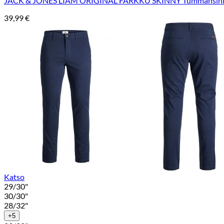
JACK & JONES LIAM ORIGINAL FARKKU SKINNY Tummansin
39,99
€
Katso
29/30"
30/30"
28/32"
+5