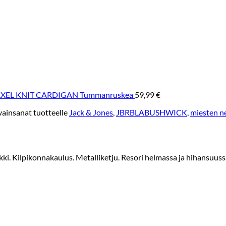
EL KNIT CARDIGAN Tummanruskea
59,99
€
vainsanat tuotteelle
Jack & Jones
,
JBRBLABUSHWICK
,
miesten n
ilpikonnakaulus. Metalliketju. Resori helmassa ja hihansuuss