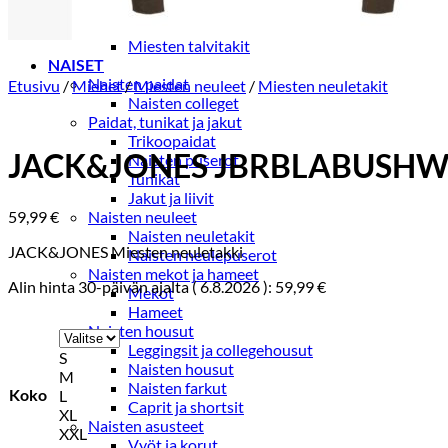
Miesten kevät-ja syystakit
Miesten villakangastakit
Miesten talvitakit
NAISET
Naisten paidat
Etusivu
/
Miehet
/
Miesten neuleet
/
Miesten neuletakit
Naisten colleget
Paidat, tunikat ja jakut
Trikoopaidat
JACK&JONES JBRBLABUSHWI
Naisten puserot
Tunikat
Jakut ja liivit
59,99
€
Naisten neuleet
Naisten neuletakit
JACK&JONES Miesten neuletakki
Naisten neulepuserot
Naisten mekot ja hameet
Alin hinta 30-päivän ajalta (
6.8.2026
):
59,99
€
Mekot
Hameet
Naisten housut
Leggingsit ja collegehousut
S
Naisten housut
M
Naisten farkut
Koko
L
Caprit ja shortsit
XL
Naisten asusteet
XXL
Vyöt ja korut