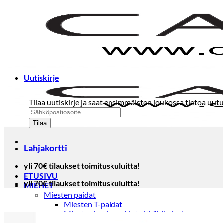
Skip
to
content
Uutiskirje
Tilaa uutiskirje ja saat ensimmäisten joukossa tietoa uutu
Lahjakortti
yli 70€ tilaukset toimituskuluitta!
ETUSIVU
yli 70€ tilaukset toimituskuluitta!
MIEHET
Miesten paidat
Miesten T-paidat
Miesten kauluspaidat pitkähihaiset
Miesten kauluspaidat lyhythihaiset