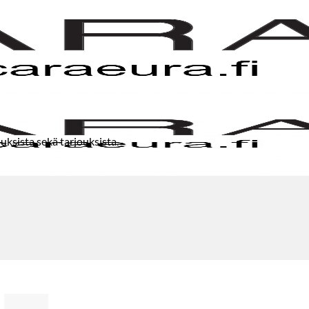
uksista sekä tarjouksista.