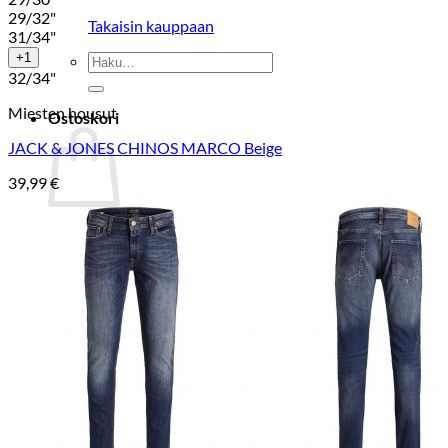
29/32"
Takaisin kauppaan
31/34"
Etsi:
+1
32/34"
Miesten housut
Ostoskori
JACK & JONES CHINOS MARCO Beige
39,99
€
Ostoskori on tyhjä.
Takaisin kauppaan