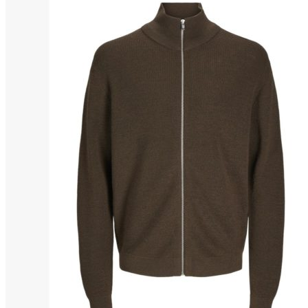
Miesten colleget ja hupparit
Miesten neuleet
Miesten neulepuserot
Miesten neuletakit
Puvut ja blazerit
Puvut
Puvuntakit ja blazerit
Miesten housut
Miesten housut
Miesten farkut
Miesten collegehousut
Miesten shortsit
Miesten asusteet
Vyöt ja olkaimet
Solmiot, rusetit ja taskuliinat
Miesten päähineet, huivit ja käsineet
Miesten yöasut ja alusvaatteet
Miesten alusvaatteet
Miesten sukat
Miesten yöasut
Miesten aamutakit ja kylpytakit
Miesten takit
Miesten nahkatakit