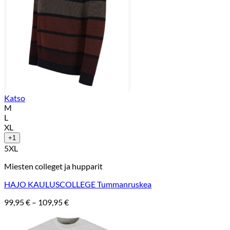
Katso
M
L
XL
+1
5XL
Miesten colleget ja hupparit
HAJO KAULUSCOLLEGE Tummanruskea
Hintaluokka:
99,95
€
–
109,95
€
99,95 €
-