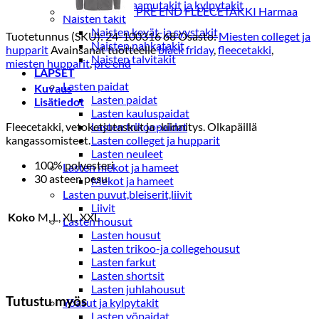
Naisten aamutakit ja kylpytakit
PRE END FLEECETAKKI Harmaa
Naisten takit
Naisten kevät-ja syystakit
Tuotetunnus (SKU):
24-100316 68
Osasto:
Miesten colleget ja
Naisten nahkatakit
hupparit
Avainsanat tuotteelle
black friday
,
fleecetakki
,
Naisten talvitakit
miesten hupparit
,
pre end
LAPSET
Lasten paidat
Kuvaus
Lasten paidat
Lisätiedot
Lasten kauluspaidat
Fleecetakki, vetoketjutaskut ja -kiinnitys. Olkapäillä
Lasten trikoopaidat
kangassomisteet.
Lasten colleget ja hupparit
Lasten neuleet
100% polyesteri
Lasten mekot ja hameet
30 asteen pesu
Mekot ja hameet
Lasten puvut,bleiserit,liivit
Liivit
Koko
M, L, XL, XXL
Lasten housut
Lasten housut
Lasten trikoo-ja collegehousut
Lasten farkut
Lasten shortsit
Lasten juhlahousut
Tutustu myös
Yöasut ja kylpytakit
Lasten yöpaidat