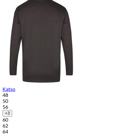
Katso
48
50
56
+3
60
62
64