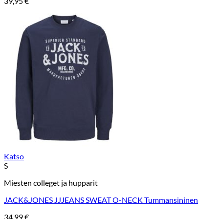
39,95
€
Katso
S
Miesten colleget ja hupparit
JACK&JONES JJJEANS SWEAT O-NECK Tummansininen
34,99
€