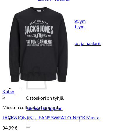
Lasten pyjamat
Kylpytakit
Lasten asusteet
Vyöt, käsineet,pipot, ym
Sukat, sukkahousut, ym
Lasten ulkoilu
Lasten takit
Ulkoilupuvut, housut ja haalarit
Kirjaudu
Katso
S
Ostoskori on tyhjä.
Miesten colleget ja hupparit
Takaisin kauppaan
JACK&JONES JJJEANS SWEAT O-NECK Musta
Etsi:
34,99
€