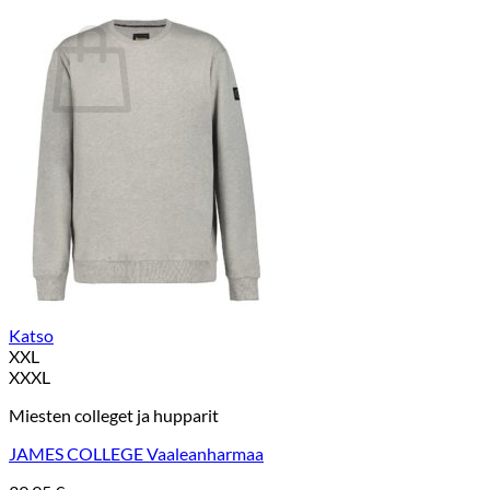
Ostoskori
Ostoskori on tyhjä.
Takaisin kauppaan
Katso
XXL
XXXL
Miesten colleget ja hupparit
JAMES COLLEGE Vaaleanharmaa