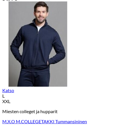
Katso
L
XXL
Miesten colleget ja hupparit
M.X.O M.COLLEGETAKKI Tummansininen