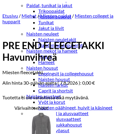
Paidat, tunikat ja jakut
Trikoopaidat
Etusivu
/
Miehet
/
Miesten paidat
/
Miesten colleget ja
Naisten puserot
hupparit
Tunikat
Jakut ja liivit
Naisten neuleet
Naisten neuletakit
PRE END FLEECETAKKI
Naisten neulepuserot
Naisten mekot ja hameet
Havunvihreä
Mekot
Hameet
Naisten housut
Miesten fleecetakki.
Leggingsit ja collegehousut
Naisten housut
Alin hinta 30-päivän ajalta (
7.8.2026
):
0,00
€
Naisten farkut
Caprit ja shortsit
Naisten asusteet
Tuotetta ei ole varastossa eikä myytävänä.
Vyöt ja korut
Naisten päähineet, huivit ja käsineet
Värivaihtoehdot
Naisten yöasut ja alusvaatteet
Naisten alusvaatteet
Sukat ja sukkahousut
Naisten yöasut