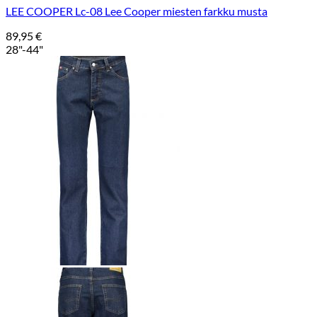
LEE COOPER Lc-08 Lee Cooper miesten farkku musta
89,95
€
28"-44"