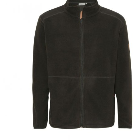
Puvut
Puvuntakit ja blazerit
Miesten housut
Miesten housut
Miesten farkut
Miesten collegehousut
Miesten shortsit
Miesten asusteet
Vyöt ja olkaimet
Solmiot, rusetit ja taskuliinat
Miesten päähineet, huivit ja käsineet
Miesten yöasut ja alusvaatteet
Miesten alusvaatteet
Miesten sukat
Miesten yöasut
Miesten aamutakit ja kylpytakit
Miesten takit
Miesten nahkatakit
Miesten kevät-ja syystakit
Miesten villakangastakit
Miesten talvitakit
NAISET
Naisten paidat
Naisten colleget