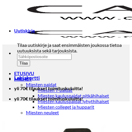
Skip
to
content
Uutiskirje
Tilaa uutiskirje ja saat ensimmäisten joukossa tietoa
uutuuksista sekä tarjouksista.
ETUSIVU
Lahjakortti
MIEHET
Miesten paidat
yli 70€ tilaukset toimituskuluitta!
Miesten T-paidat
Miesten kauluspaidat pitkähihaiset
yli 70€ tilaukset toimituskuluitta!
Miesten kauluspaidat lyhythihaiset
Miesten colleget ja hupparit
Miesten neuleet
Miesten neulepuserot
Miesten neuletakit
Puvut ja blazerit