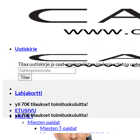
Skip
to
content
Uutiskirje
Tilaa uutiskirje ja saat ensimmäisten joukossa tietoa uutu
Lahjakortti
yli 70€ tilaukset toimituskuluitta!
ETUSIVU
yli 70€ tilaukset toimituskuluitta!
MIEHET
Miesten paidat
Miesten T-paidat
Miesten kauluspaidat pitkähihaiset
Miesten kauluspaidat lyhythihaiset