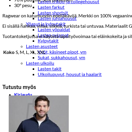
Lasten trikoo-ja collegehousut
30° pesu
Lasten farkut
Lasten shortsit
Ragwear on katumuodin edelläkävijä. Merkki on 100% vegaaninen. 
Lasten juhlahousut
Yöasut ja kylpytakit
Ei sisällä nahkaa, villaa, silkkiä, turkista tai untuvaa. Materiaali
Lasten yöpaidat
Lasten pyjamat
Tuotantoketjussa ei käytetä lapsityövoimaa tai eläinkokeita ja si
Kylpytakit
Lasten asusteet
Vyöt, käsineet,pipot, ym
Koko
S, M, L, XL, XXL
Sukat, sukkahousut, ym
Lasten ulkoilu
Lasten takit
Ulkoilupuvut, housut ja haalarit
Tutustu myös
Kirjaudu
Ostoskori on tyhjä.