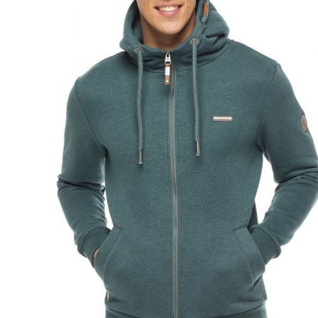
Miesten colleget ja hupparit
Miesten neuleet
Miesten neulepuserot
Miesten neuletakit
Puvut ja blazerit
Puvut
Puvuntakit ja blazerit
Miesten housut
Miesten housut
Miesten farkut
Miesten collegehousut
Miesten shortsit
Miesten asusteet
Vyöt ja olkaimet
Solmiot, rusetit ja taskuliinat
Miesten päähineet, huivit ja käsineet
Miesten yöasut ja alusvaatteet
Miesten alusvaatteet
Miesten sukat
Miesten yöasut
Miesten aamutakit ja kylpytakit
Miesten takit
Miesten nahkatakit