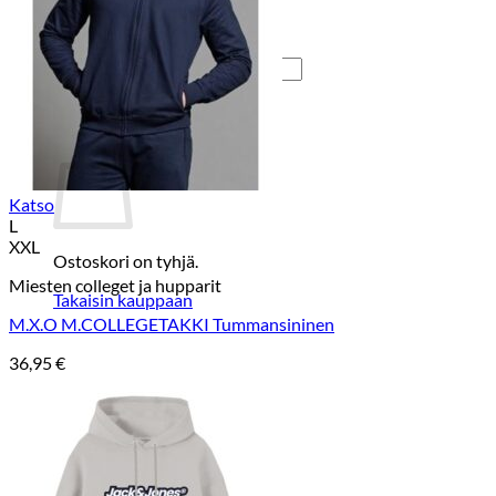
Takaisin kauppaan
Etsi:
Ostoskori
Katso
L
XXL
Ostoskori on tyhjä.
Miesten colleget ja hupparit
Takaisin kauppaan
M.X.O M.COLLEGETAKKI Tummansininen
36,95
€