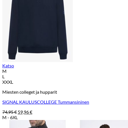
Katso
M
L
XXXL
Miesten colleget ja hupparit
SIGNAL KAULUSCOLLEGE Tummansininen
Alkuperäinen
Nykyinen
74,95
€
59,96
€
hinta
hinta
M - 6XL
oli:
on:
74,95 €.
59,96 €.