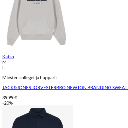
Katso
M
L
Miesten colleget ja hupparit
JACK&JONES JORVESTERBRO NEWTON BRANDING SWEAT 
39,99
€
-20%