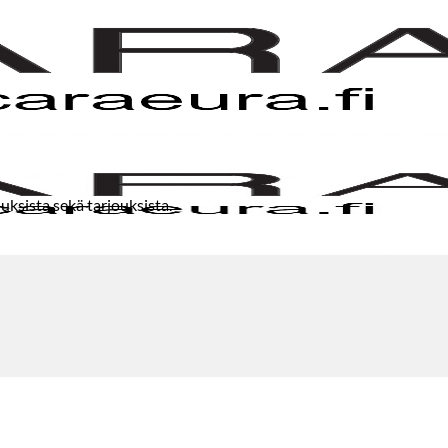
uksista sekä tarjouksista.