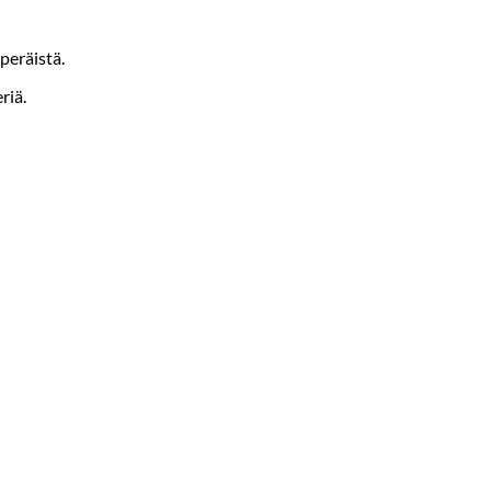
peräistä.
riä.