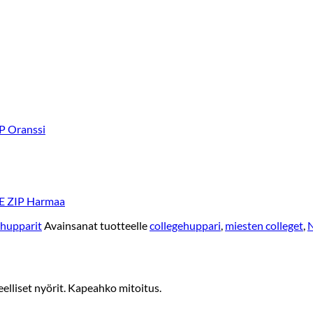
P Oranssi
 ZIP Harmaa
 hupparit
Avainsanat tuotteelle
collegehuppari
,
miesten colleget
,
N
eelliset nyörit. Kapeahko mitoitus.