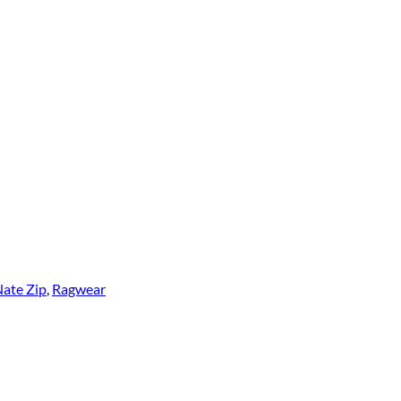
ate Zip
,
Ragwear