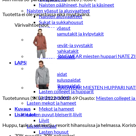
Naisten päähineet, huivit ja käsineet
Naisten yöasut ja alusvaatteet
Tuotetta ei ole varastossa eikä myytävänä.
Naisten alusvaatteet
Sukat ja sukkahousut
Värivaihtoehdot
Naisten yöasut
Naisten aamutakit ja kylpytakit
Naisten takit
Naisten kevät-ja syystakit
Naisten nahkatakit
RAGWEAR miesten huppari NATE ZI
Naisten talvitakit
LAPSET
Lasten paidat
Lasten paidat
Lasten kauluspaidat
Lasten trikoopaidat
RAGWEAR MIESTEN HUPPARI NATE
Lasten colleget ja hupparit
Lasten neuleet
Tuotetunnus (SKU):
2122-30018 69
Osasto:
Miesten colleget ja
Lasten mekot ja hameet
Kuvaus
Mekot ja hameet
Lisätiedot
Lasten puvut,bleiserit,liivit
Liivit
Huppu, taskut, vetoketju, resorit hihansuissa ja helmassa. Korist
Lasten housut
Lasten housut
70% puuvilla, 30% polyesteri