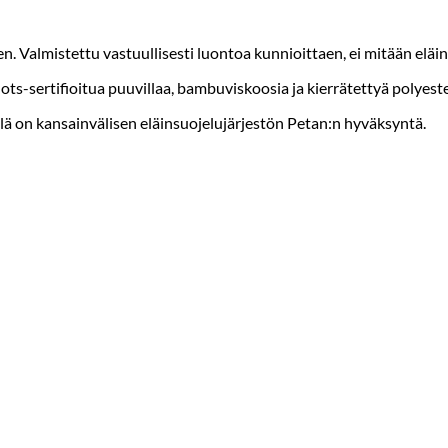
Valmistettu vastuullisesti luontoa kunnioittaen, ei mitään eläin
t Gots-sertifioitua puuvillaa, bambuviskoosia ja kierrätettyä polyeste
llä on kansainvälisen eläinsuojelujärjestön Petan:n hyväksyntä.