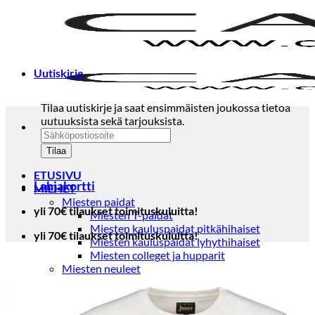
Skip
to
content
Uutiskirje
Tilaa uutiskirje ja saat ensimmäisten joukossa tietoa
uutuuksista sekä tarjouksista.
ETUSIVU
Lahjakortti
MIEHET
Miesten paidat
yli 70€ tilaukset toimituskuluitta!
Miesten T-paidat
Miesten kauluspaidat pitkähihaiset
yli 70€ tilaukset toimituskuluitta!
Miesten kauluspaidat lyhythihaiset
Miesten colleget ja hupparit
Miesten neuleet
Miesten neulepuserot
Miesten neuletakit
Puvut ja blazerit