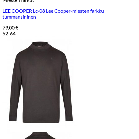
LEE COOPER Lc-08 Lee Cooper-miesten farkku
tummansininen
79,00
€
52-64