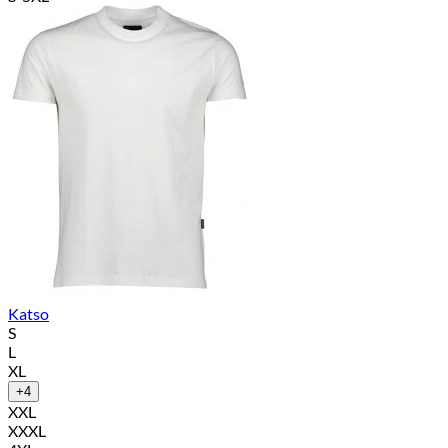
Katso
S
L
XL
+4
XXL
XXXL