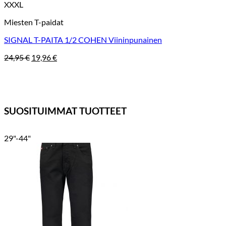
XXXL
Miesten T-paidat
SIGNAL T-PAITA 1/2 COHEN Viininpunainen
Alkuperäinen
Nykyinen
24,95
€
19,96
€
hinta
hinta
oli:
on:
24,95 €.
19,96 €.
SUOSITUIMMAT TUOTTEET
29"-44"