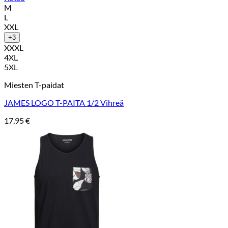
M
L
XXL
+3
XXXL
4XL
5XL
Miesten T-paidat
JAMES LOGO T-PAITA 1/2 Vihreä
17,95
€