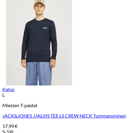
Katso
L
Miesten T-paidat
JACK&JONES JJALVIS TEE LS CREW NECK Tummansininen
17,99
€
S-5XL