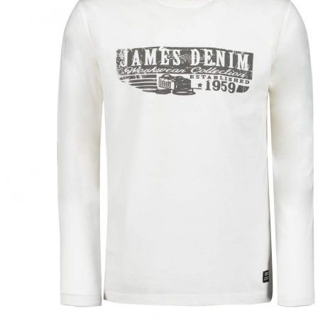
Puvut
Puvuntakit ja blazerit
Miesten housut
Miesten housut
Miesten farkut
Miesten collegehousut
Miesten shortsit
Miesten asusteet
Vyöt ja olkaimet
Solmiot, rusetit ja taskuliinat
Miesten päähineet, huivit ja käsineet
Miesten yöasut ja alusvaatteet
Miesten alusvaatteet
Miesten sukat
Miesten yöasut
Miesten aamutakit ja kylpytakit
Miesten takit
Miesten nahkatakit
Miesten kevät-ja syystakit
Miesten villakangastakit
Miesten talvitakit
NAISET
Naisten paidat
Naisten colleget