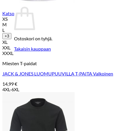
Ostoskori
Katso
XS
M
L
+3
Ostoskori on tyhjä.
XL
XXL
Takaisin kauppaan
XXXL
Miesten T-paidat
JACK & JONES LUOMUPUUVILLA T-PAITA Valkoinen
14,99
€
4XL-6XL