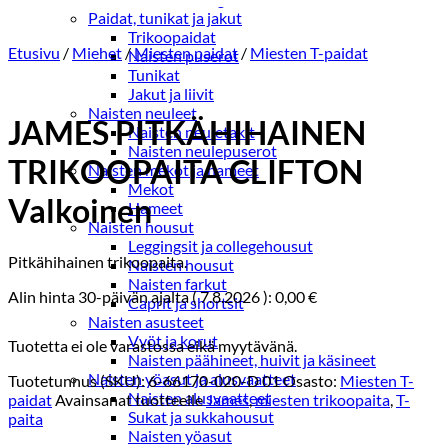
Paidat, tunikat ja jakut
Trikoopaidat
Etusivu
/
Miehet
/
Miesten paidat
/
Miesten T-paidat
Naisten puserot
Tunikat
Jakut ja liivit
Naisten neuleet
JAMES PITKÄHIHAINEN
Naisten neuletakit
Naisten neulepuserot
TRIKOOPAITA CLIFTON
Naisten mekot ja hameet
Mekot
Valkoinen
Hameet
Naisten housut
Leggingsit ja collegehousut
Pitkähihainen trikoopaita.
Naisten housut
Naisten farkut
Alin hinta 30-päivän ajalta (
7.8.2026
):
0,00
€
Caprit ja shortsit
Naisten asusteet
Vyöt ja korut
Tuotetta ei ole varastossa eikä myytävänä.
Naisten päähineet, huivit ja käsineet
Naisten yöasut ja alusvaatteet
Tuotetunnus (SKU):
6-66170-020-D 01
Osasto:
Miesten T-
Naisten alusvaatteet
paidat
Avainsanat tuotteelle
James
,
miesten trikoopaita
,
T-
Sukat ja sukkahousut
paita
Naisten yöasut