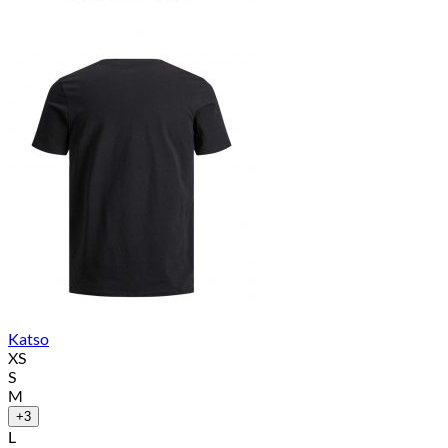
Katso
XS
S
M
+3
L