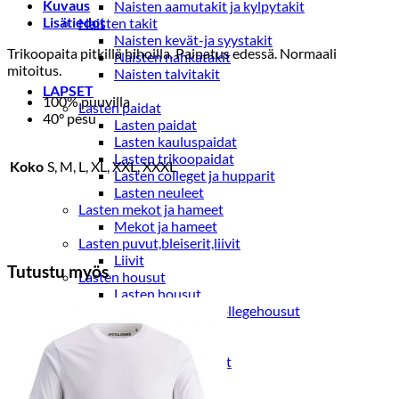
Kuvaus
Naisten aamutakit ja kylpytakit
Lisätiedot
Naisten takit
Naisten kevät-ja syystakit
Trikoopaita pitkillä hihoilla. Painatus edessä. Normaali
Naisten nahkatakit
mitoitus.
Naisten talvitakit
LAPSET
100% puuvilla
Lasten paidat
40° pesu
Lasten paidat
Lasten kauluspaidat
Lasten trikoopaidat
Koko
S, M, L, XL, XXL, XXXL
Lasten colleget ja hupparit
Lasten neuleet
Lasten mekot ja hameet
Mekot ja hameet
Lasten puvut,bleiserit,liivit
Liivit
Tutustu myös
Lasten housut
Lasten housut
Lasten trikoo-ja collegehousut
Lasten farkut
Lasten shortsit
Lasten juhlahousut
Yöasut ja kylpytakit
Lasten yöpaidat