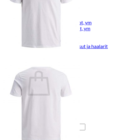
Lasten pyjamat
Kylpytakit
Lasten asusteet
Vyöt, käsineet,pipot, ym
Sukat, sukkahousut, ym
Lasten ulkoilu
Lasten takit
Ulkoilupuvut, housut ja haalarit
Kirjaudu
Ostoskori on tyhjä.
Takaisin kauppaan
Etsi: