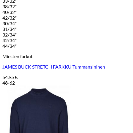
33/32"
38/32"
40/32"
42/32"
30/34"
31/34"
32/34"
42/34"
44/34"
Miesten farkut
JAMES BUCK STRETCH FARKKU Tummansininen
54,95
€
48-62