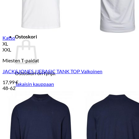
Takaisin kauppaan
Etsi:
Ostoskori
Katso
XL
XXL
Miesten T-paidat
JACK&JONES JJEBASIC TANK TOP Valkoinen
Ostoskori on tyhjä.
17,99
€
Takaisin kauppaan
48-62