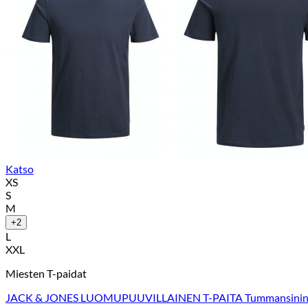
Katso
XS
S
M
+2
L
XXL
Miesten T-paidat
JACK & JONES LUOMUPUUVILLAINEN T-PAITA Tummansini