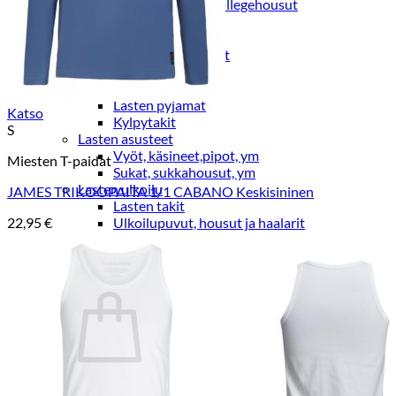
Lasten trikoo-ja collegehousut
Lasten farkut
Lasten shortsit
Lasten juhlahousut
Yöasut ja kylpytakit
Lasten yöpaidat
Lasten pyjamat
Katso
Kylpytakit
S
Lasten asusteet
Vyöt, käsineet,pipot, ym
Miesten T-paidat
Sukat, sukkahousut, ym
Lasten ulkoilu
JAMES TRIKOOPAITA 1/1 CABANO Keskisininen
Lasten takit
Ulkoilupuvut, housut ja haalarit
22,95
€
Kirjaudu
Ostoskori on tyhjä.