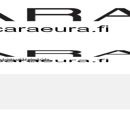
uksista sekä tarjouksista.