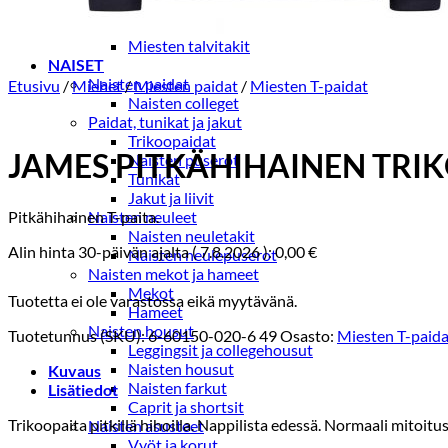
Miesten kevät-ja syystakit
Miesten villakangastakit
Miesten talvitakit
NAISET
Naisten paidat
Etusivu
/
Miehet
/
Miesten paidat
/
Miesten T-paidat
Naisten colleget
Paidat, tunikat ja jakut
Trikoopaidat
JAMES PITKÄHIHAINEN TRIK
Naisten puserot
Tunikat
Jakut ja liivit
Pitkähihainen T-paita.
Naisten neuleet
Naisten neuletakit
Alin hinta 30-päivän ajalta (
7.8.2026
):
0,00
€
Naisten neulepuserot
Naisten mekot ja hameet
Mekot
Tuotetta ei ole varastossa eikä myytävänä.
Hameet
Naisten housut
Tuotetunnus (SKU):
6-60150-020-6 49
Osasto:
Miesten T-paida
Leggingsit ja collegehousut
Naisten housut
Kuvaus
Naisten farkut
Lisätiedot
Caprit ja shortsit
Trikoopaita pitkillä hihoilla. Nappilista edessä. Normaali mitoitus
Naisten asusteet
Vyöt ja korut