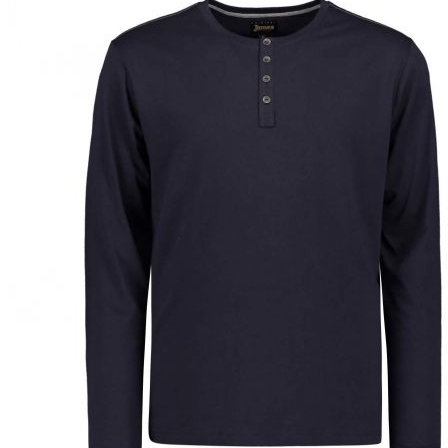
Miesten colleget ja hupparit
Miesten neuleet
Miesten neulepuserot
Miesten neuletakit
Puvut ja blazerit
Puvut
Puvuntakit ja blazerit
Miesten housut
Miesten housut
Miesten farkut
Miesten collegehousut
Miesten shortsit
Miesten asusteet
Vyöt ja olkaimet
Solmiot, rusetit ja taskuliinat
Miesten päähineet, huivit ja käsineet
Miesten yöasut ja alusvaatteet
Miesten alusvaatteet
Miesten sukat
Miesten yöasut
Miesten aamutakit ja kylpytakit
Miesten takit
Miesten nahkatakit