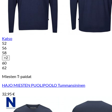
Katso
52
56
58
+2
60
62
Miesten T-paidat
HAJO MIESTEN PUOLIPOOLO Tummansininen
32,95
€