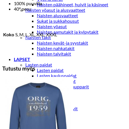
100% puuvilla
Naisten päähineet, huivit ja käsineet
40° pesu
Naisten yöasut ja alusvaatteet
Naisten alusvaatteet
Sukat ja sukkahousut
Naisten yöasut
Naisten aamutakit ja kylpytakit
Koko
S, M, L, XL, XXL, XXXL
Naisten takit
Naisten kevät-ja syystakit
Naisten nahkatakit
Naisten talvitakit
LAPSET
Lasten paidat
Tutustu myös
Lasten paidat
Lasten kauluspaidat
Lasten trikoopaidat
Lasten colleget ja hupparit
Lasten neuleet
Lasten mekot ja hameet
Mekot ja hameet
Lasten puvut,bleiserit,liivit
Liivit
Lasten housut
Lasten housut