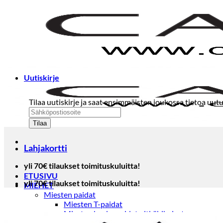
Skip
to
content
Uutiskirje
Tilaa uutiskirje ja saat ensimmäisten joukossa tietoa uutu
Lahjakortti
yli 70€ tilaukset toimituskuluitta!
ETUSIVU
yli 70€ tilaukset toimituskuluitta!
MIEHET
Miesten paidat
Miesten T-paidat
Miesten kauluspaidat pitkähihaiset
Miesten kauluspaidat lyhythihaiset