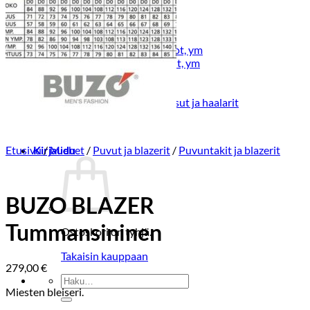
Lasten pyjamat
Kylpytakit
Lasten asusteet
Vyöt, käsineet,pipot, ym
Sukat, sukkahousut, ym
Lasten ulkoilu
Lasten takit
Ulkoilupuvut, housut ja haalarit
Etusivu
Kirjaudu
/
Miehet
/
Puvut ja blazerit
/
Puvuntakit ja blazerit
BUZO BLAZER
Tummansininen
Ostoskori on tyhjä.
Takaisin kauppaan
279,00
€
Etsi:
Miesten bleiseri.