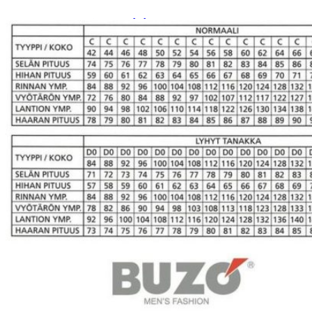
Paidat, tunikat ja jakut
Trikoopaidat
Naisten puserot
Tunikat
Jakut ja liivit
Naisten neuleet
Naisten neuletakit
Naisten neulepuserot
Naisten mekot ja hameet
Mekot
Hameet
Naisten housut
Leggingsit ja collegehousut
Naisten housut
Naisten farkut
Caprit ja shortsit
Naisten asusteet
Vyöt ja korut
Naisten päähineet, huivit ja käsineet
Naisten yöasut ja alusvaatteet
Naisten alusvaatteet
Sukat ja sukkahousut
Naisten yöasut