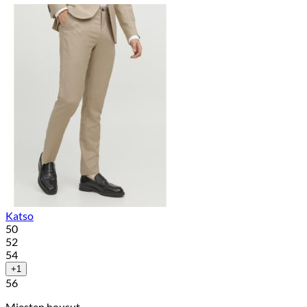
Katso
50
52
54
+1
56
Miesten housut