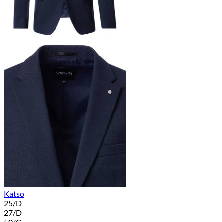
Katso
25/D
27/D
50/C