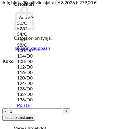
Alin hinta 30-päivän ajalta (
6.8.2026
):
279,00
€
Ostoskori
50/C
52/C
54/C
Ostoskori on tyhjä.
56/C
58/C
Takaisin kauppaan
100/D0
104/D0
Koko
108/D0
112/D0
116/D0
120/D0
124/D0
128/D0
132/D0
136/D0
Poista
BUZO
BLAZER
Lisää ostoskoriin
Tummansininen
määrä
Värivaihtoehdot