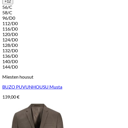
+12
56/C
58/C
96/D0
112/D0
116/D0
120/D0
124/D0
128/D0
132/D0
136/D0
140/D0
144/D0
Miesten housut
BUZO PUVUNHOUSU Musta
139,00
€