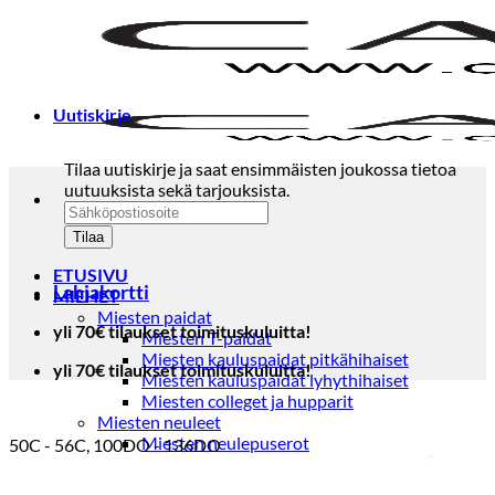
Skip
to
content
Uutiskirje
Tilaa uutiskirje ja saat ensimmäisten joukossa tietoa
uutuuksista sekä tarjouksista.
ETUSIVU
Lahjakortti
MIEHET
Miesten paidat
yli 70€ tilaukset toimituskuluitta!
Miesten T-paidat
Miesten kauluspaidat pitkähihaiset
yli 70€ tilaukset toimituskuluitta!
Miesten kauluspaidat lyhythihaiset
Miesten colleget ja hupparit
Miesten neuleet
Miesten neulepuserot
50C - 56C, 100DO - 136DO
Miesten neuletakit
Puvut ja blazerit