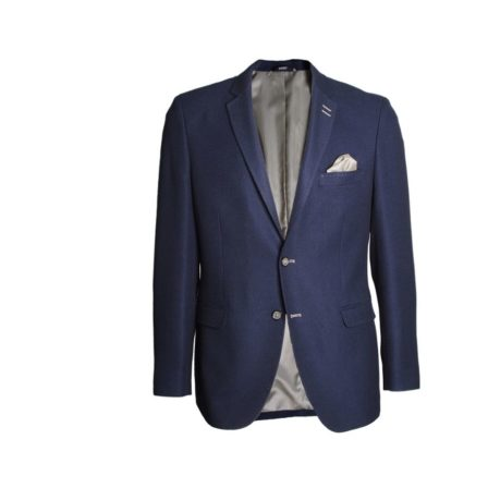
Puvut
Puvuntakit ja blazerit
Miesten housut
Miesten housut
Miesten farkut
Miesten collegehousut
Miesten shortsit
Miesten asusteet
Vyöt ja olkaimet
Solmiot, rusetit ja taskuliinat
Miesten päähineet, huivit ja käsineet
Miesten yöasut ja alusvaatteet
Miesten alusvaatteet
Miesten sukat
Miesten yöasut
Miesten aamutakit ja kylpytakit
Miesten takit
Miesten nahkatakit
Miesten kevät-ja syystakit
Miesten villakangastakit
Miesten talvitakit
NAISET
Naisten paidat
Naisten colleget