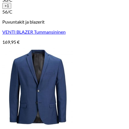
+1
56/C
Puvuntakit ja blazerit
VENTI BLAZER Tummansininen
169,95
€