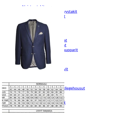
Naisten aamutakit ja kylpytakit
Naisten takit
Naisten kevät-ja syystakit
Naisten nahkatakit
Naisten talvitakit
LAPSET
Lasten paidat
Lasten paidat
Lasten kauluspaidat
Lasten trikoopaidat
Lasten colleget ja hupparit
Lasten neuleet
Lasten mekot ja hameet
Mekot ja hameet
Lasten puvut,bleiserit,liivit
Liivit
Lasten housut
Lasten housut
Lasten trikoo-ja collegehousut
Lasten farkut
Lasten shortsit
Lasten juhlahousut
Yöasut ja kylpytakit
Lasten yöpaidat