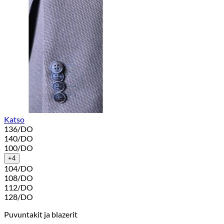
Katso
136/DO
140/DO
100/DO
+4
104/DO
108/DO
112/DO
128/DO
Puvuntakit ja blazerit