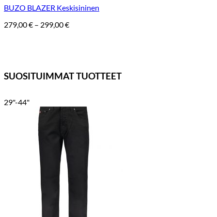
BUZO BLAZER Keskisininen
Hintaluokka:
279,00
€
–
299,00
€
279,00 €
-
299,00 €
SUOSITUIMMAT TUOTTEET
29"-44"