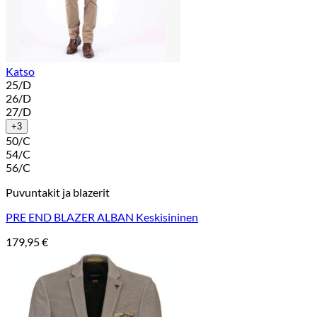
Katso
25/D
26/D
27/D
+3
50/C
54/C
56/C
Puvuntakit ja blazerit
PRE END BLAZER ALBAN Keskisininen
179,95
€