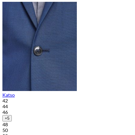
Katso
42
44
46
+5
48
50