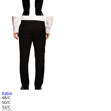
Katso
48/C
50/C
52/C