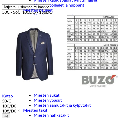
Miesten colleget ja hupparit
Miesten neuleet
50C - 56C, 100DO - 136DO
Miesten neulepuserot
Miesten neuletakit
Puvut ja blazerit
Puvut
Puvuntakit ja blazerit
Miesten housut
Miesten housut
Miesten farkut
Miesten collegehousut
Miesten shortsit
Miesten asusteet
Vyöt ja olkaimet
Solmiot, rusetit ja taskuliinat
Miesten päähineet, huivit ja käsineet
Miesten yöasut ja alusvaatteet
Miesten alusvaatteet
Miesten sukat
Katso
Miesten yöasut
50/C
Miesten aamutakit ja kylpytakit
100/D0
Miesten takit
108/D0
Miesten nahkatakit
+4