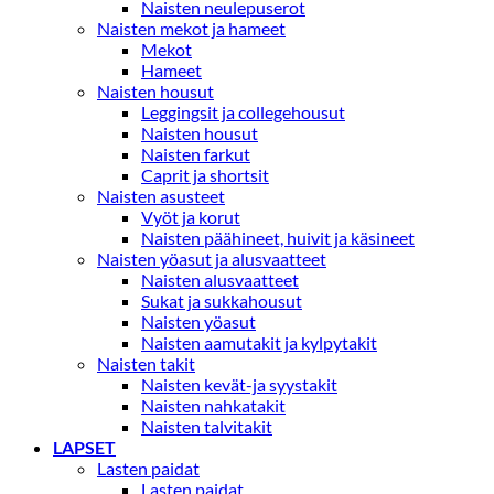
Naisten neulepuserot
Naisten mekot ja hameet
Mekot
Hameet
Naisten housut
Leggingsit ja collegehousut
Naisten housut
Naisten farkut
Caprit ja shortsit
Naisten asusteet
Vyöt ja korut
Naisten päähineet, huivit ja käsineet
Naisten yöasut ja alusvaatteet
Naisten alusvaatteet
Sukat ja sukkahousut
Naisten yöasut
Naisten aamutakit ja kylpytakit
Naisten takit
Naisten kevät-ja syystakit
Naisten nahkatakit
Naisten talvitakit
LAPSET
Lasten paidat
Lasten paidat