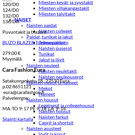
Miesten kevät-ja syystakit
120/D0
Miesten villakangastakit
124/D0
Miesten talvitakit
132/D0
NAISET
136/D0
Naisten paidat
Naisten colleget
Puvuntakit ja blazerit
Paidat, tunikat ja jakut
BUZO BLAZER Tummansininen
Trikoopaidat
Naisten puserot
279,00
€
Tunikat
Myymälä
Jakut ja liivit
Naisten neuleet
Cara Fashion Eura
Naisten neuletakit
Naisten neulepuserot
Satakunnankatu 18, 27510 Eura
Naisten mekot ja hameet
p.02 8651121
Mekot
eura@carafashion.fi
Hameet
Palvelemme:
Naisten housut
Leggingsit ja collegehousut
MA-TO 9-17 PE 9-18 LA 9-14
Naisten housut
Naisten farkut
Sijainti kartalla
Caprit ja shortsit
Naisten asusteet
Vyöt ja korut