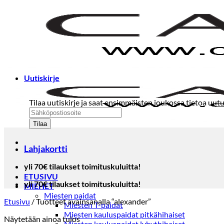
Skip
to
content
Uutiskirje
Tilaa uutiskirje ja saat ensimmäisten joukossa tietoa uutu
Lahjakortti
yli 70€ tilaukset toimituskuluitta!
ETUSIVU
yli 70€ tilaukset toimituskuluitta!
MIEHET
Miesten paidat
Etusivu
/
Tuotteet avainsanalla “alexander”
Miesten T-paidat
Miesten kauluspaidat pitkähihaiset
Näytetään ainoa tulos
Miesten kauluspaidat lyhythihaiset