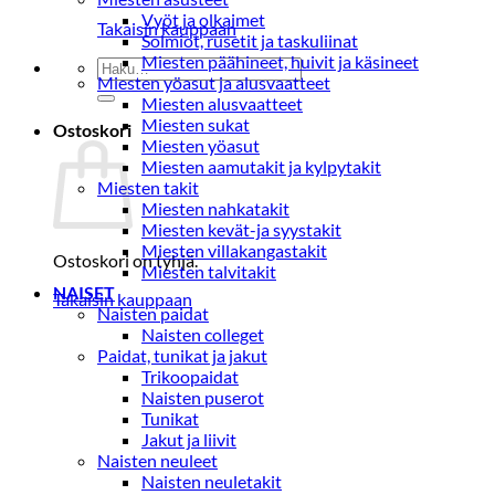
Vyöt ja olkaimet
Takaisin kauppaan
Solmiot, rusetit ja taskuliinat
Miesten päähineet, huivit ja käsineet
Etsi:
Miesten yöasut ja alusvaatteet
Miesten alusvaatteet
Miesten sukat
Ostoskori
Miesten yöasut
Miesten aamutakit ja kylpytakit
Miesten takit
Miesten nahkatakit
Miesten kevät-ja syystakit
Miesten villakangastakit
Ostoskori on tyhjä.
Miesten talvitakit
NAISET
Takaisin kauppaan
Naisten paidat
Naisten colleget
Paidat, tunikat ja jakut
Trikoopaidat
Naisten puserot
Tunikat
Jakut ja liivit
Naisten neuleet
Naisten neuletakit