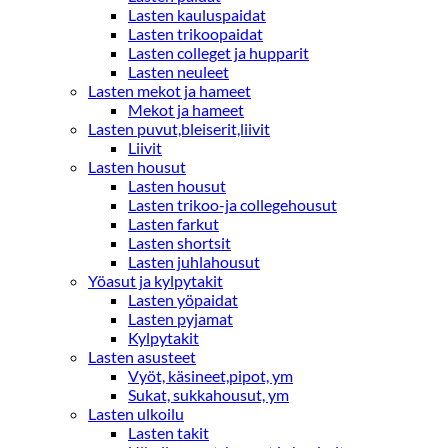
Lasten kauluspaidat
Lasten trikoopaidat
Lasten colleget ja hupparit
Lasten neuleet
Lasten mekot ja hameet
Mekot ja hameet
Lasten puvut,bleiserit,liivit
Liivit
Lasten housut
Lasten housut
Lasten trikoo-ja collegehousut
Lasten farkut
Lasten shortsit
Lasten juhlahousut
Yöasut ja kylpytakit
Lasten yöpaidat
Lasten pyjamat
Kylpytakit
Lasten asusteet
Vyöt, käsineet,pipot, ym
Sukat, sukkahousut, ym
Lasten ulkoilu
Lasten takit