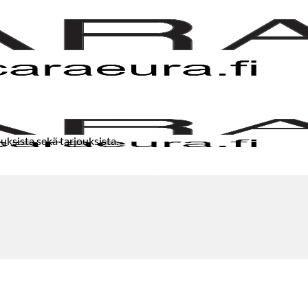
uksista sekä tarjouksista.