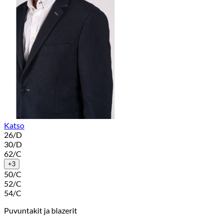
Katso
26/D
30/D
62/C
+3
50/C
52/C
54/C
Puvuntakit ja blazerit