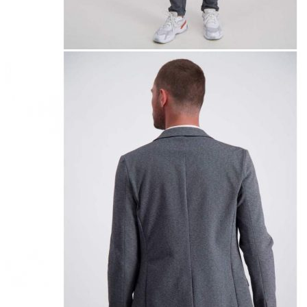
Naisten aamutakit ja kylpytakit
Naisten takit
Naisten kevät-ja syystakit
Naisten nahkatakit
Naisten talvitakit
LAPSET
Lasten paidat
Lasten paidat
Lasten kauluspaidat
Lasten trikoopaidat
Lasten colleget ja hupparit
Lasten neuleet
Lasten mekot ja hameet
Mekot ja hameet
Lasten puvut,bleiserit,liivit
Liivit
Lasten housut
Lasten housut
Lasten trikoo-ja collegehousut
Lasten farkut
Lasten shortsit
Lasten juhlahousut
Yöasut ja kylpytakit
Lasten yöpaidat