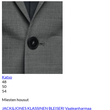
Katso
48
50
54
Miesten housut
JACK&JONES KLASSINEN BLEISERI Vaaleanharmaa