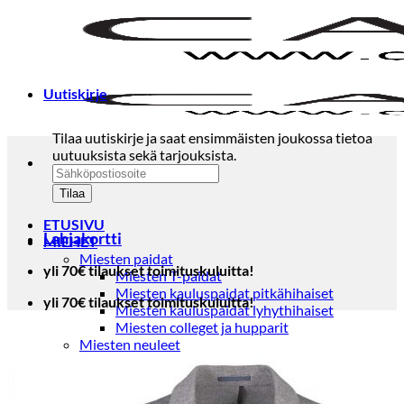
Skip
to
content
Uutiskirje
Tilaa uutiskirje ja saat ensimmäisten joukossa tietoa
uutuuksista sekä tarjouksista.
ETUSIVU
Lahjakortti
MIEHET
Miesten paidat
yli 70€ tilaukset toimituskuluitta!
Miesten T-paidat
Miesten kauluspaidat pitkähihaiset
yli 70€ tilaukset toimituskuluitta!
Miesten kauluspaidat lyhythihaiset
Miesten colleget ja hupparit
Miesten neuleet
Miesten neulepuserot
Miesten neuletakit
Puvut ja blazerit