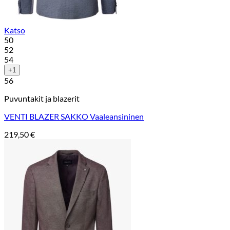
Katso
50
52
54
+1
56
Puvuntakit ja blazerit
VENTI BLAZER SAKKO Vaaleansininen
219,50
€