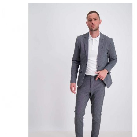
Paidat, tunikat ja jakut
Trikoopaidat
Naisten puserot
Tunikat
Jakut ja liivit
Naisten neuleet
Naisten neuletakit
Naisten neulepuserot
Naisten mekot ja hameet
Mekot
Hameet
Naisten housut
Leggingsit ja collegehousut
Naisten housut
Naisten farkut
Caprit ja shortsit
Naisten asusteet
Vyöt ja korut
Naisten päähineet, huivit ja käsineet
Naisten yöasut ja alusvaatteet
Naisten alusvaatteet
Sukat ja sukkahousut
Naisten yöasut