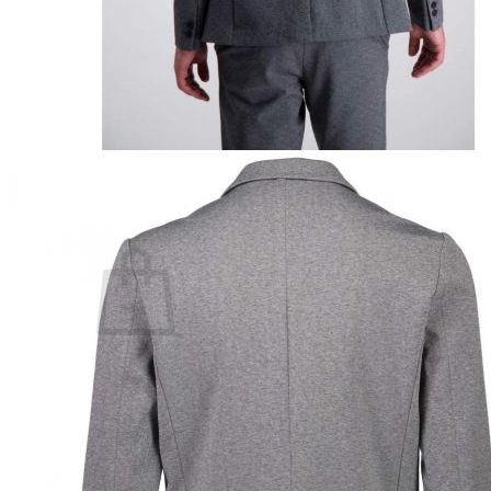
Lasten pyjamat
Kylpytakit
Lasten asusteet
Vyöt, käsineet,pipot, ym
Sukat, sukkahousut, ym
Lasten ulkoilu
Lasten takit
Ulkoilupuvut, housut ja haalarit
Kirjaudu
Ostoskori on tyhjä.
Takaisin kauppaan
Etsi: