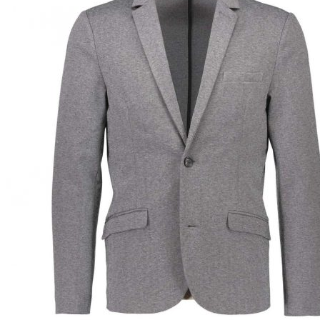
Puvut
Puvuntakit ja blazerit
Miesten housut
Miesten housut
Miesten farkut
Miesten collegehousut
Miesten shortsit
Miesten asusteet
Vyöt ja olkaimet
Solmiot, rusetit ja taskuliinat
Miesten päähineet, huivit ja käsineet
Miesten yöasut ja alusvaatteet
Miesten alusvaatteet
Miesten sukat
Miesten yöasut
Miesten aamutakit ja kylpytakit
Miesten takit
Miesten nahkatakit
Miesten kevät-ja syystakit
Miesten villakangastakit
Miesten talvitakit
NAISET
Naisten paidat
Naisten colleget