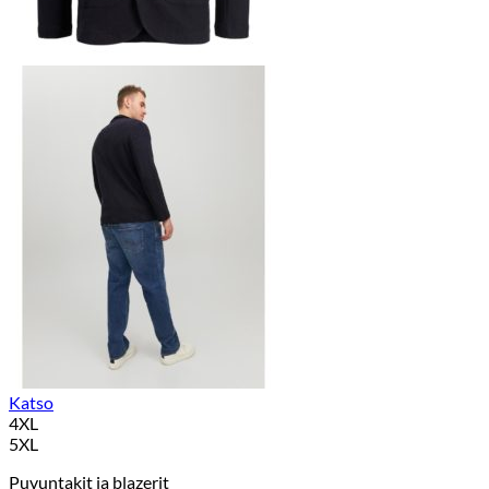
Katso
4XL
5XL
Puvuntakit ja blazerit