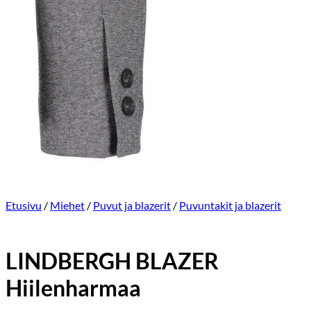
Etusivu
/
Miehet
/
Puvut ja blazerit
/
Puvuntakit ja blazerit
LINDBERGH BLAZER
Hiilenharmaa