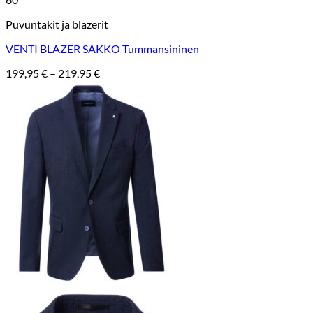
Puvuntakit ja blazerit
VENTI BLAZER SAKKO Tummansininen
Hintaluokka:
199,95
€
–
219,95
€
199,95 €
-
219,95 €