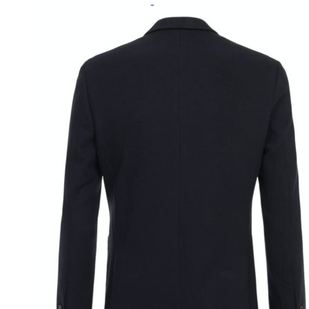
Paidat, tunikat ja jakut
Trikoopaidat
Naisten puserot
Tunikat
Jakut ja liivit
Naisten neuleet
Naisten neuletakit
Naisten neulepuserot
Naisten mekot ja hameet
Mekot
Hameet
Naisten housut
Leggingsit ja collegehousut
Naisten housut
Naisten farkut
Caprit ja shortsit
Naisten asusteet
Vyöt ja korut
Naisten päähineet, huivit ja käsineet
Naisten yöasut ja alusvaatteet
Naisten alusvaatteet
Sukat ja sukkahousut
Naisten yöasut