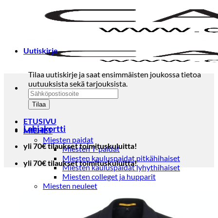
Skip
to
content
Uutiskirje
Tilaa uutiskirje ja saat ensimmäisten joukossa tietoa
uutuuksista sekä tarjouksista.
ETUSIVU
Lahjakortti
MIEHET
Miesten paidat
yli 70€ tilaukset toimituskuluitta!
Miesten T-paidat
Miesten kauluspaidat pitkähihaiset
yli 70€ tilaukset toimituskuluitta!
Miesten kauluspaidat lyhythihaiset
Miesten colleget ja hupparit
Miesten neuleet
Miesten neulepuserot
Miesten neuletakit
Puvut ja blazerit