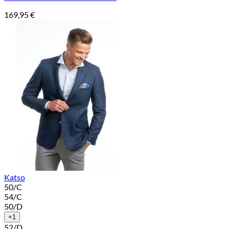
169,95
€
Katso
50/C
54/C
50/D
+1
52/D