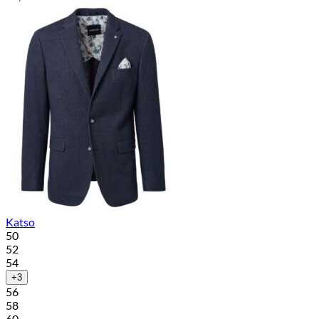
Katso
50
52
54
+3
56
58
60