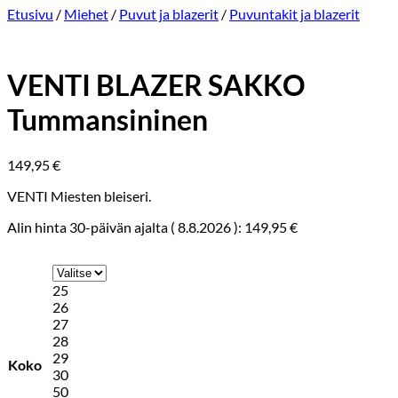
Etusivu
/
Miehet
/
Puvut ja blazerit
/
Puvuntakit ja blazerit
VENTI BLAZER SAKKO
Tummansininen
149,95
€
VENTI Miesten bleiseri.
Alin hinta 30-päivän ajalta (
8.8.2026
):
149,95
€
25
26
27
28
29
Koko
30
50