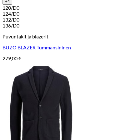
+4
120/D0
124/D0
132/D0
136/D0
Puvuntakit ja blazerit
BUZO BLAZER Tummansininen
279,00
€