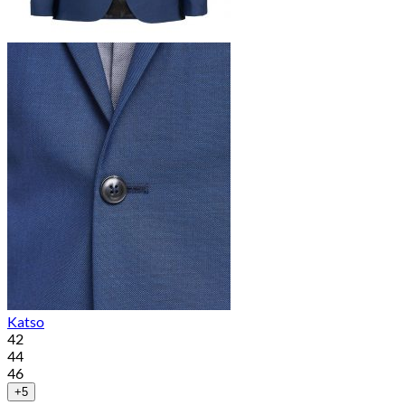
Katso
42
44
46
+5