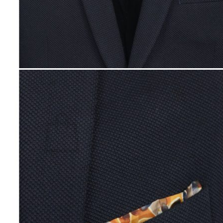
Lasten pyjamat
Kylpytakit
Lasten asusteet
Vyöt, käsineet,pipot, ym
Sukat, sukkahousut, ym
Lasten ulkoilu
Lasten takit
Ulkoilupuvut, housut ja haalarit
Kirjaudu
Ostoskori on tyhjä.
Takaisin kauppaan
Etsi: