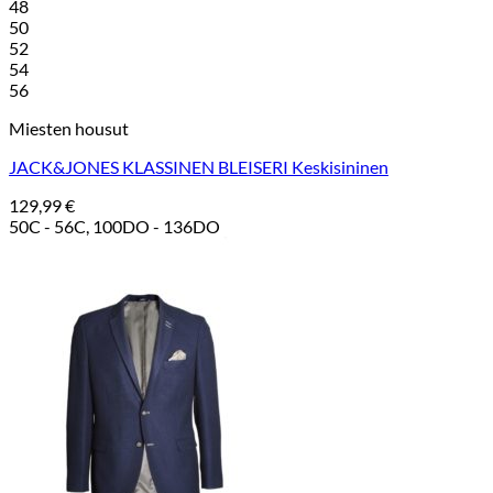
48
50
52
54
56
Miesten housut
JACK&JONES KLASSINEN BLEISERI Keskisininen
129,99
€
50C - 56C, 100DO - 136DO