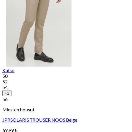
Katso
50
52
54
+1
56
Miesten housut
JPRSOLARIS TROUSER NOOS Beige
69,99
€