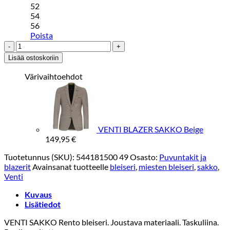
52
54
56
Poista
VENTI
BLAZER
Lisää ostoskoriin
SAKKO
Tummansininen
Värivaihtoehdot
määrä
VENTI BLAZER SAKKO Beige
149,95
€
Tuotetunnus (SKU):
544181500 49
Osasto:
Puvuntakit ja
blazerit
Avainsanat tuotteelle
bleiseri
,
miesten bleiseri
,
sakko
,
Venti
Kuvaus
Lisätiedot
VENTI SAKKO Rento bleiseri. Joustava materiaali. Taskuliina.