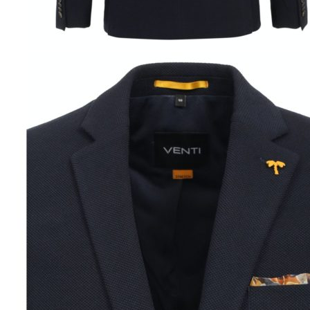
Naisten aamutakit ja kylpytakit
Naisten takit
Naisten kevät-ja syystakit
Naisten nahkatakit
Naisten talvitakit
LAPSET
Lasten paidat
Lasten paidat
Lasten kauluspaidat
Lasten trikoopaidat
Lasten colleget ja hupparit
Lasten neuleet
Lasten mekot ja hameet
Mekot ja hameet
Lasten puvut,bleiserit,liivit
Liivit
Lasten housut
Lasten housut
Lasten trikoo-ja collegehousut
Lasten farkut
Lasten shortsit
Lasten juhlahousut
Yöasut ja kylpytakit
Lasten yöpaidat