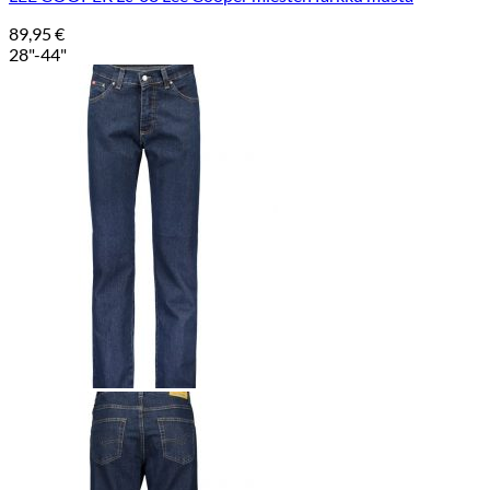
89,95
€
28"-44"