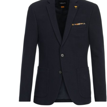
Puvut
Puvuntakit ja blazerit
Miesten housut
Miesten housut
Miesten farkut
Miesten collegehousut
Miesten shortsit
Miesten asusteet
Vyöt ja olkaimet
Solmiot, rusetit ja taskuliinat
Miesten päähineet, huivit ja käsineet
Miesten yöasut ja alusvaatteet
Miesten alusvaatteet
Miesten sukat
Miesten yöasut
Miesten aamutakit ja kylpytakit
Miesten takit
Miesten nahkatakit
Miesten kevät-ja syystakit
Miesten villakangastakit
Miesten talvitakit
NAISET
Naisten paidat
Naisten colleget