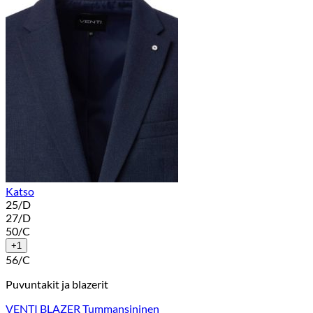
Katso
25/D
27/D
50/C
+1
56/C
Puvuntakit ja blazerit
VENTI BLAZER Tummansininen