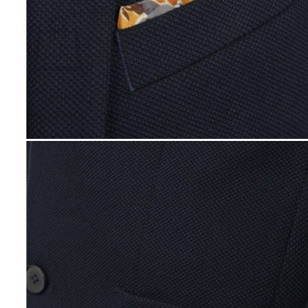
Ostoskori
Ostoskori on tyhjä.
Takaisin kauppaan