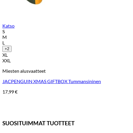
Katso
S
M
L
+2
XL
XXL
Miesten alusvaatteet
JACPENGUIN XMAS GIFTBOX Tummansininen
17,99
€
SUOSITUIMMAT TUOTTEET