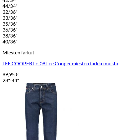
44/34"
32/36"
33/36"
35/36"
36/36"
38/36"
40/36"
Miesten farkut
LEE COOPER Lc-08 Lee Cooper miesten farkku musta
89,95
€
28"-44"