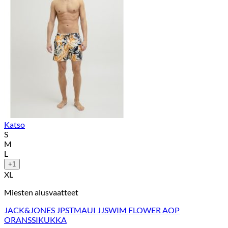
Katso
S
M
L
+1
XL
Miesten alusvaatteet
JACK&JONES JPSTMAUI JJSWIM FLOWER AOP
ORANSSIKUKKA