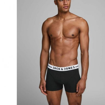
Puvut
Puvuntakit ja blazerit
Miesten housut
Miesten housut
Miesten farkut
Miesten collegehousut
Miesten shortsit
Miesten asusteet
Vyöt ja olkaimet
Solmiot, rusetit ja taskuliinat
Miesten päähineet, huivit ja käsineet
Miesten yöasut ja alusvaatteet
Miesten alusvaatteet
Miesten sukat
Miesten yöasut
Miesten aamutakit ja kylpytakit
Miesten takit
Miesten nahkatakit
Miesten kevät-ja syystakit
Miesten villakangastakit
Miesten talvitakit
NAISET
Naisten paidat
Naisten colleget