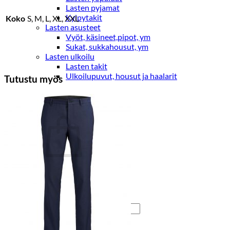
Lasten pyjamat
Kylpytakit
Koko
S, M, L, XL, XXL
Lasten asusteet
Vyöt, käsineet,pipot, ym
Sukat, sukkahousut, ym
Lasten ulkoilu
Lasten takit
Ulkoilupuvut, housut ja haalarit
Tutustu myös
Kirjaudu
Ostoskori on tyhjä.
Takaisin kauppaan
Etsi: