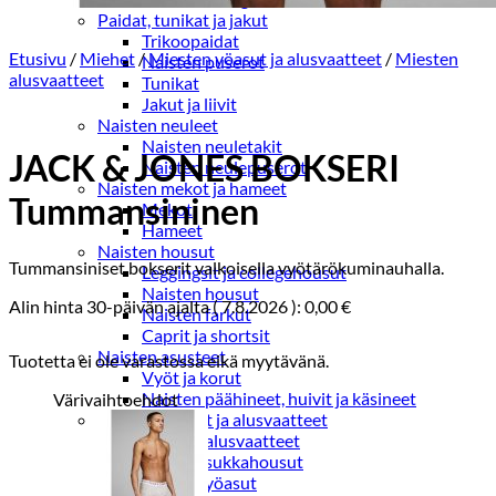
Paidat, tunikat ja jakut
Trikoopaidat
Etusivu
/
Miehet
/
Miesten yöasut ja alusvaatteet
/
Miesten
Naisten puserot
alusvaatteet
Tunikat
Jakut ja liivit
Naisten neuleet
Naisten neuletakit
JACK & JONES BOKSERI
Naisten neulepuserot
Naisten mekot ja hameet
Tummansininen
Mekot
Hameet
Naisten housut
Tummansiniset bokserit valkoisella vyötärökuminauhalla.
Leggingsit ja collegehousut
Naisten housut
Alin hinta 30-päivän ajalta (
7.8.2026
):
0,00
€
Naisten farkut
Caprit ja shortsit
Naisten asusteet
Tuotetta ei ole varastossa eikä myytävänä.
Vyöt ja korut
Naisten päähineet, huivit ja käsineet
Värivaihtoehdot
Naisten yöasut ja alusvaatteet
Naisten alusvaatteet
Sukat ja sukkahousut
Naisten yöasut