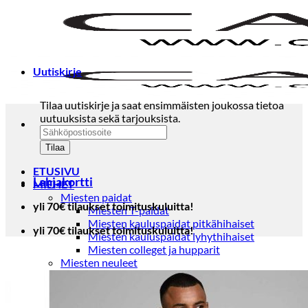
Skip
to
content
Uutiskirje
Tilaa uutiskirje ja saat ensimmäisten joukossa tietoa
uutuuksista sekä tarjouksista.
ETUSIVU
Lahjakortti
MIEHET
Miesten paidat
yli 70€ tilaukset toimituskuluitta!
Miesten T-paidat
Miesten kauluspaidat pitkähihaiset
yli 70€ tilaukset toimituskuluitta!
Miesten kauluspaidat lyhythihaiset
Miesten colleget ja hupparit
Miesten neuleet
Miesten neulepuserot
Miesten neuletakit
Puvut ja blazerit