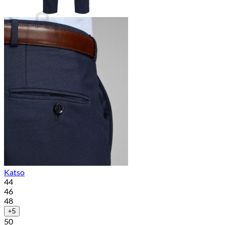
Ostoskori
Ostoskori on tyhjä.
Takaisin kauppaan
Katso
44
46
48
+5
50