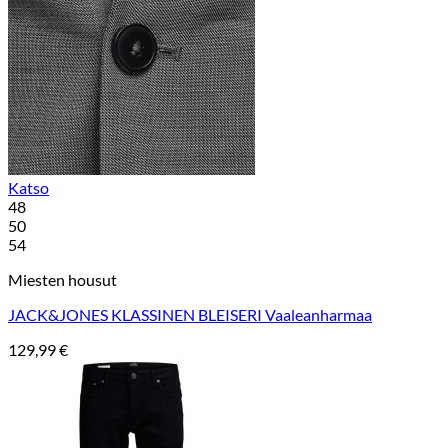
Katso
48
50
54
Miesten housut
JACK&JONES KLASSINEN BLEISERI Vaaleanharmaa
129,99
€