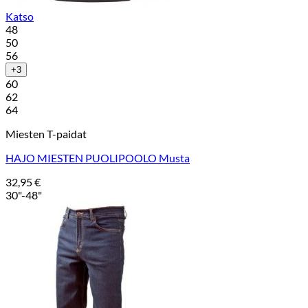
Katso
48
50
56
+3
60
62
64
Miesten T-paidat
HAJO MIESTEN PUOLIPOOLO Musta
32,95
€
30"-48"