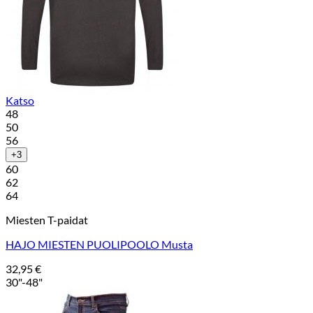
Katso
48
50
56
+3
60
62
64
Miesten T-paidat
HAJO MIESTEN PUOLIPOOLO Musta
32,95
€
30"-48"