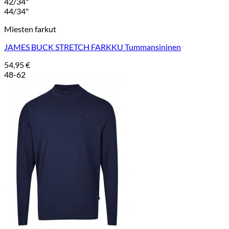
42/34"
44/34"
Miesten farkut
JAMES BUCK STRETCH FARKKU Tummansininen
54,95
€
48-62