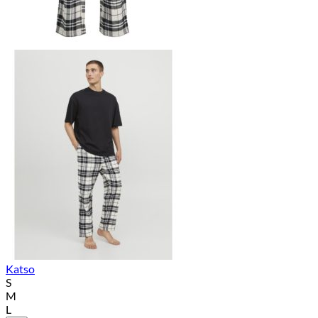
Katso
S
M
L