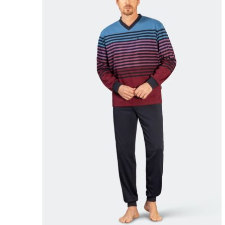
Puvut
Puvuntakit ja blazerit
Miesten housut
Miesten housut
Miesten farkut
Miesten collegehousut
Miesten shortsit
Miesten asusteet
Vyöt ja olkaimet
Solmiot, rusetit ja taskuliinat
Miesten päähineet, huivit ja käsineet
Miesten yöasut ja alusvaatteet
Miesten alusvaatteet
Miesten sukat
Miesten yöasut
Miesten aamutakit ja kylpytakit
Miesten takit
Miesten nahkatakit
Miesten kevät-ja syystakit
Miesten villakangastakit
Miesten talvitakit
NAISET
Naisten paidat
Naisten colleget