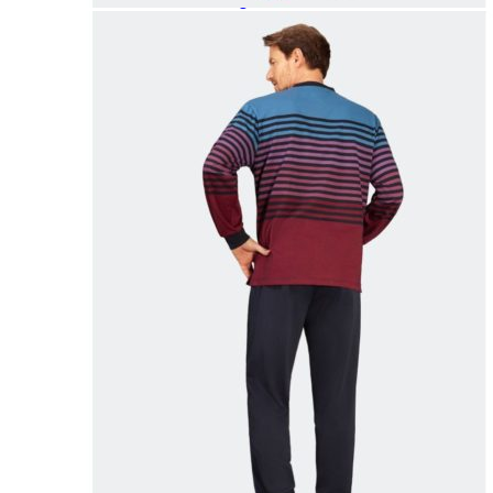
Paidat, tunikat ja jakut
Trikoopaidat
Naisten puserot
Tunikat
Jakut ja liivit
Naisten neuleet
Naisten neuletakit
Naisten neulepuserot
Naisten mekot ja hameet
Mekot
Hameet
Naisten housut
Leggingsit ja collegehousut
Naisten housut
Naisten farkut
Caprit ja shortsit
Naisten asusteet
Vyöt ja korut
Naisten päähineet, huivit ja käsineet
Naisten yöasut ja alusvaatteet
Naisten alusvaatteet
Sukat ja sukkahousut
Naisten yöasut