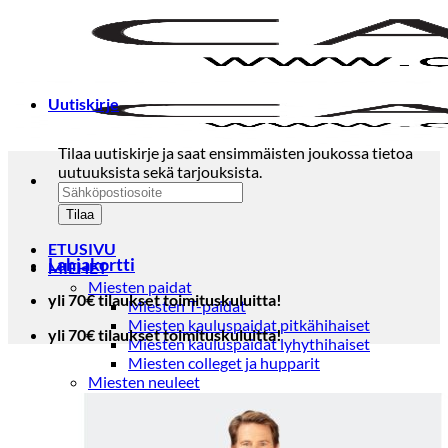
Skip
to
content
Uutiskirje
Tilaa uutiskirje ja saat ensimmäisten joukossa tietoa
uutuuksista sekä tarjouksista.
ETUSIVU
Lahjakortti
MIEHET
Miesten paidat
yli 70€ tilaukset toimituskuluitta!
Miesten T-paidat
Miesten kauluspaidat pitkähihaiset
yli 70€ tilaukset toimituskuluitta!
Miesten kauluspaidat lyhythihaiset
Miesten colleget ja hupparit
Miesten neuleet
Miesten neulepuserot
Miesten neuletakit
Puvut ja blazerit