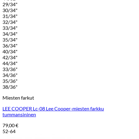
29/34"
30/34"
31/34"
32/34"
33/34"
34/34"
35/34"
36/34"
40/34"
42/34"
44/34"
33/36"
34/36"
35/36"
38/36"
Miesten farkut
LEE COOPER Lc-08 Lee Cooper-miesten farkku
tummansininen
79,00
€
52-64