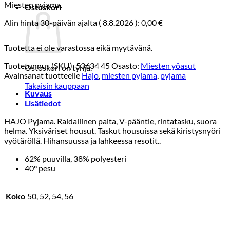
Miesten pyjama.
Ostoskori
Alin hinta 30-päivän ajalta (
8.8.2026
):
0,00
€
Tuotetta ei ole varastossa eikä myytävänä.
Tuotetunnus (SKU):
53634 45
Osasto:
Miesten yöasut
Ostoskori on tyhjä.
Avainsanat tuotteelle
Hajo
,
miesten pyjama
,
pyjama
Takaisin kauppaan
Kuvaus
Lisätiedot
HAJO Pyjama. Raidallinen paita, V-pääntie, rintatasku, suora
helma. Yksiväriset housut. Taskut housuissa sekä kiristysnyöri
vyötäröllä. Hihansuussa ja lahkeessa resotit..
62% puuvilla, 38% polyesteri
40° pesu
Koko
50, 52, 54, 56