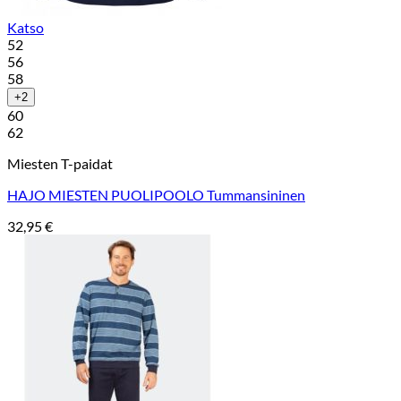
Katso
52
56
58
+2
60
62
Miesten T-paidat
HAJO MIESTEN PUOLIPOOLO Tummansininen
32,95
€