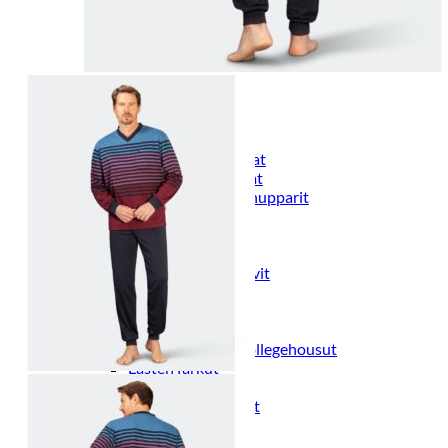
Naisten aamutakit ja kylpytakit
Naisten takit
Naisten kevät-ja syystakit
Naisten nahkatakit
Naisten talvitakit
LAPSET
Lasten paidat
Lasten paidat
Lasten kauluspaidat
Lasten trikoopaidat
Lasten colleget ja hupparit
Lasten neuleet
Lasten mekot ja hameet
Mekot ja hameet
Lasten puvut,bleiserit,liivit
Liivit
Lasten housut
Lasten housut
Lasten trikoo-ja collegehousut
Lasten farkut
Lasten shortsit
Lasten juhlahousut
Yöasut ja kylpytakit
Lasten yöpaidat