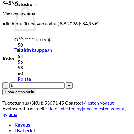
84,95
€
Ostoskori
Miesten pyjama
Alin hinta 30-päivän ajalta (
8.8.2026
):
84,95
€
Ostoskori on tyhjä.
50
Takaisin kauppaan
52
54
Koko
56
58
60
Poista
HAJO
M.PYJAMA
Lisää ostoskoriin
Keskisininen
määrä
Tuotetunnus (SKU):
53671 45
Osasto:
Miesten yöasut
Avainsanat tuotteelle
Hajo
,
miesten pyjama
,
miesten yöasut
,
pyjama
Kuvaus
Lisätiedot