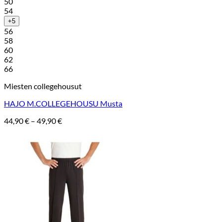
50
54
+5
56
58
60
62
66
Miesten collegehousut
HAJO M.COLLEGEHOUSU Musta
Hintaluokka:
44,90
€
–
49,90
€
44,90 €
-
49,90 €