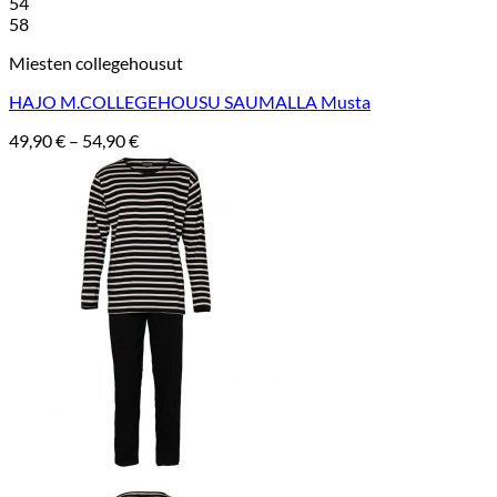
54
58
Miesten collegehousut
HAJO M.COLLEGEHOUSU SAUMALLA Musta
Hintaluokka:
49,90
€
–
54,90
€
49,90 €
-
54,90 €