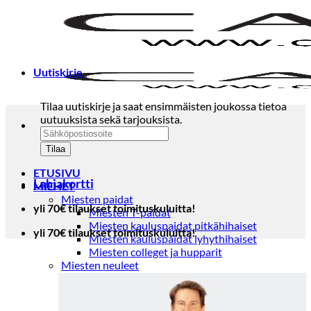
Skip
to
content
Uutiskirje
Tilaa uutiskirje ja saat ensimmäisten joukossa tietoa
uutuuksista sekä tarjouksista.
ETUSIVU
Lahjakortti
MIEHET
Miesten paidat
yli 70€ tilaukset toimituskuluitta!
Miesten T-paidat
Miesten kauluspaidat pitkähihaiset
yli 70€ tilaukset toimituskuluitta!
Miesten kauluspaidat lyhythihaiset
Miesten colleget ja hupparit
Miesten neuleet
Miesten neulepuserot
Miesten neuletakit
Puvut ja blazerit