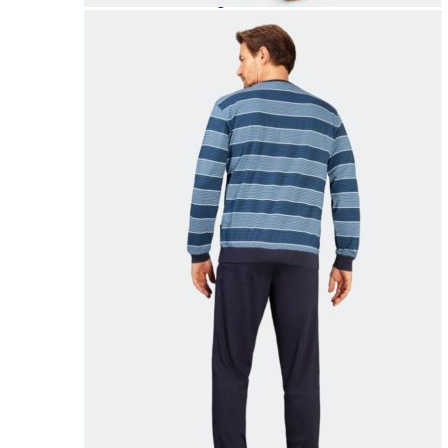
Paidat, tunikat ja jakut
Trikoopaidat
Naisten puserot
Tunikat
Jakut ja liivit
Naisten neuleet
Naisten neuletakit
Naisten neulepuserot
Naisten mekot ja hameet
Mekot
Hameet
Naisten housut
Leggingsit ja collegehousut
Naisten housut
Naisten farkut
Caprit ja shortsit
Naisten asusteet
Vyöt ja korut
Naisten päähineet, huivit ja käsineet
Naisten yöasut ja alusvaatteet
Naisten alusvaatteet
Sukat ja sukkahousut
Naisten yöasut