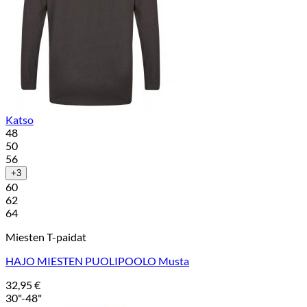
Katso
48
50
56
+3
60
62
64
Miesten T-paidat
HAJO MIESTEN PUOLIPOOLO Musta
32,95
€
30"-48"