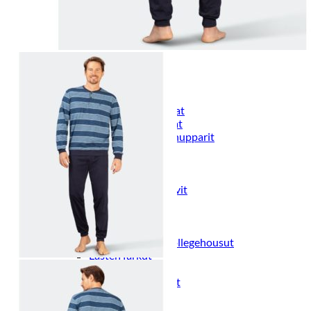
Naisten aamutakit ja kylpytakit
Naisten takit
Naisten kevät-ja syystakit
Naisten nahkatakit
Naisten talvitakit
LAPSET
Lasten paidat
Lasten paidat
Lasten kauluspaidat
Lasten trikoopaidat
Lasten colleget ja hupparit
Lasten neuleet
Lasten mekot ja hameet
Mekot ja hameet
Lasten puvut,bleiserit,liivit
Liivit
Lasten housut
Lasten housut
Lasten trikoo-ja collegehousut
Lasten farkut
Lasten shortsit
Lasten juhlahousut
Yöasut ja kylpytakit
Lasten yöpaidat