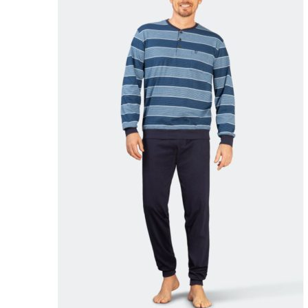
Puvut
Puvuntakit ja blazerit
Miesten housut
Miesten housut
Miesten farkut
Miesten collegehousut
Miesten shortsit
Miesten asusteet
Vyöt ja olkaimet
Solmiot, rusetit ja taskuliinat
Miesten päähineet, huivit ja käsineet
Miesten yöasut ja alusvaatteet
Miesten alusvaatteet
Miesten sukat
Miesten yöasut
Miesten aamutakit ja kylpytakit
Miesten takit
Miesten nahkatakit
Miesten kevät-ja syystakit
Miesten villakangastakit
Miesten talvitakit
NAISET
Naisten paidat
Naisten colleget