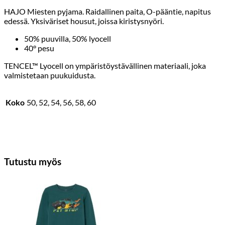
HAJO Miesten pyjama. Raidallinen paita, O-pääntie, napitus
edessä. Yksiväriset housut, joissa kiristysnyöri.
50% puuvilla, 50% lyocell
40° pesu
TENCEL™ Lyocell on ympäristöystävällinen materiaali, joka
valmistetaan puukuidusta.
Koko
50, 52, 54, 56, 58, 60
Tutustu myös