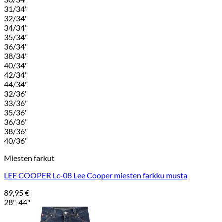
31/34"
32/34"
34/34"
35/34"
36/34"
38/34"
40/34"
42/34"
44/34"
32/36"
33/36"
35/36"
36/36"
38/36"
40/36"
Miesten farkut
LEE COOPER Lc-08 Lee Cooper miesten farkku musta
89,95
€
28"-44"