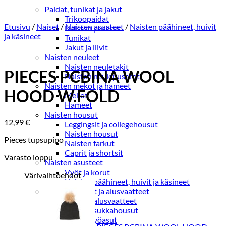
Paidat, tunikat ja jakut
Trikoopaidat
Etusivu
/
Naiset
/
Naisten asusteet
/
Naisten päähineet, huivit
Naisten puserot
ja käsineet
Tunikat
Jakut ja liivit
Naisten neuleet
Naisten neuletakit
PIECES PCBINA WOOL
Naisten neulepuserot
Naisten mekot ja hameet
HOOD W.FOLD
Mekot
Hameet
Naisten housut
12,99
€
Leggingsit ja collegehousut
Naisten housut
Pieces tupsupipo
Naisten farkut
Caprit ja shortsit
Varasto loppu
Naisten asusteet
Vyöt ja korut
Värivaihtoehdot
Naisten päähineet, huivit ja käsineet
Naisten yöasut ja alusvaatteet
Naisten alusvaatteet
Sukat ja sukkahousut
Naisten yöasut