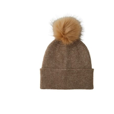
Puvut
Puvuntakit ja blazerit
Miesten housut
Miesten housut
Miesten farkut
Miesten collegehousut
Miesten shortsit
Miesten asusteet
Vyöt ja olkaimet
Solmiot, rusetit ja taskuliinat
Miesten päähineet, huivit ja käsineet
Miesten yöasut ja alusvaatteet
Miesten alusvaatteet
Miesten sukat
Miesten yöasut
Miesten aamutakit ja kylpytakit
Miesten takit
Miesten nahkatakit
Miesten kevät-ja syystakit
Miesten villakangastakit
Miesten talvitakit
NAISET
Naisten paidat
Naisten colleget