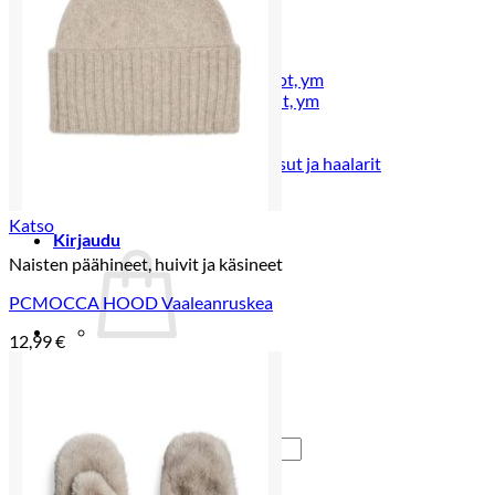
Lasten pyjamat
Kylpytakit
Lasten asusteet
Vyöt, käsineet,pipot, ym
Sukat, sukkahousut, ym
Lasten ulkoilu
Lasten takit
Ulkoilupuvut, housut ja haalarit
Katso
Kirjaudu
Naisten päähineet, huivit ja käsineet
PCMOCCA HOOD Vaaleanruskea
12,99
€
Ostoskori on tyhjä.
Takaisin kauppaan
Etsi: