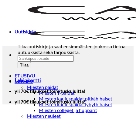
Skip
to
content
Uutiskirje
Tilaa uutiskirje ja saat ensimmäisten joukossa tietoa
uutuuksista sekä tarjouksista.
ETUSIVU
Lahjakortti
MIEHET
Miesten paidat
yli 70€ tilaukset toimituskuluitta!
Miesten T-paidat
Miesten kauluspaidat pitkähihaiset
yli 70€ tilaukset toimituskuluitta!
Miesten kauluspaidat lyhythihaiset
Miesten colleget ja hupparit
Miesten neuleet
Miesten neulepuserot
Miesten neuletakit
Puvut ja blazerit