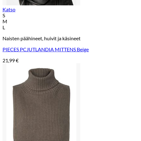
Katso
S
M
L
Naisten päähineet, huivit ja käsineet
PIECES PCJUTLANDIA MITTENS Beige
21,99
€