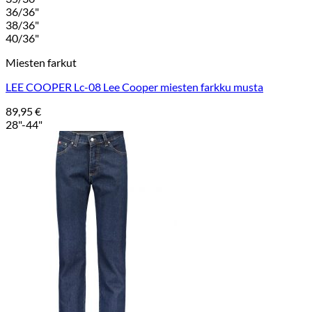
36/36"
38/36"
40/36"
Miesten farkut
LEE COOPER Lc-08 Lee Cooper miesten farkku musta
89,95
€
28"-44"