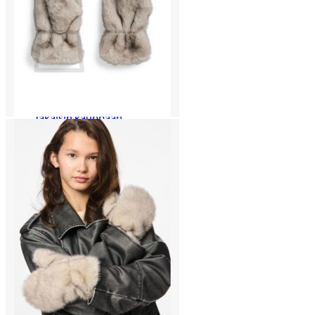
Ostoskori
Ostoskori on tyhjä.
Takaisin kauppaan