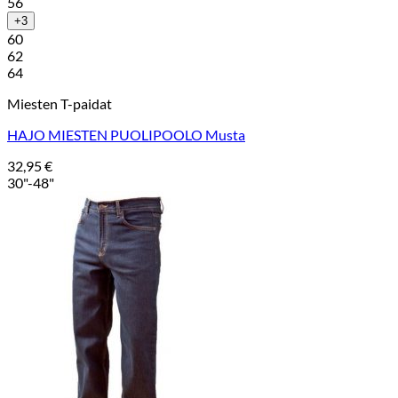
56
+3
60
62
64
Miesten T-paidat
HAJO MIESTEN PUOLIPOOLO Musta
32,95
€
30"-48"