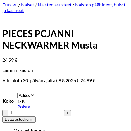
Etusivu
/
Naiset
/
Naisten asusteet
/
Naisten päähineet, huivit
ja käsineet
PIECES PCJANNI
NECKWARMER Musta
24,99
€
Lämmin kauluri
Alin hinta 30-päivän ajalta (
9.8.2026
):
24,99
€
Koko
1-K
Poista
PIECES
PCJANNI
Lisää ostoskoriin
NECKWARMER
Musta
Värivaihtoehdot