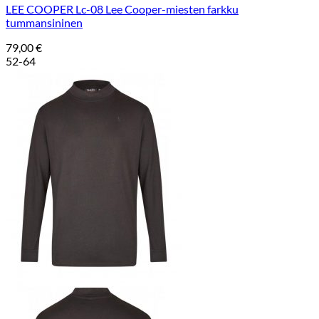
LEE COOPER Lc-08 Lee Cooper-miesten farkku
tummansininen
79,00
€
52-64