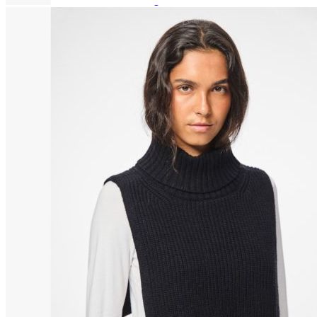
Paidat, tunikat ja jakut
Trikoopaidat
Naisten puserot
Tunikat
Jakut ja liivit
Naisten neuleet
Naisten neuletakit
Naisten neulepuserot
Naisten mekot ja hameet
Mekot
Hameet
Naisten housut
Leggingsit ja collegehousut
Naisten housut
Naisten farkut
Caprit ja shortsit
Naisten asusteet
Vyöt ja korut
Naisten päähineet, huivit ja käsineet
Naisten yöasut ja alusvaatteet
Naisten alusvaatteet
Sukat ja sukkahousut
Naisten yöasut