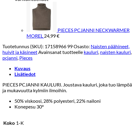
määrä
PIECES PCJANNI NECKWARMER
MOREL
24,99
€
Tuotetunnus (SKU):
17158966 99
Osasto:
Naisten päähineet,
huivit ja käsineet
Avainsanat tuotteelle
kauluri
,
naisten kauluri
,
pcjanni
,
Pieces
Kuvaus
Lisätiedot
PIECES PCJANNI KAULURI. Joustava kauluri, joka tuo lämpöä
ja mukavuutta kylmiin ilmoihin.
50% viskoosi, 28% polyesteri, 22% nailoni
Konepesu 30°
Koko
1-K