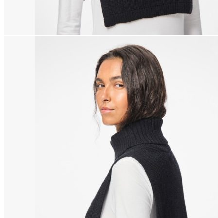
Naisten aamutakit ja kylpytakit
Naisten takit
Naisten kevät-ja syystakit
Naisten nahkatakit
Naisten talvitakit
LAPSET
Lasten paidat
Lasten paidat
Lasten kauluspaidat
Lasten trikoopaidat
Lasten colleget ja hupparit
Lasten neuleet
Lasten mekot ja hameet
Mekot ja hameet
Lasten puvut,bleiserit,liivit
Liivit
Lasten housut
Lasten housut
Lasten trikoo-ja collegehousut
Lasten farkut
Lasten shortsit
Lasten juhlahousut
Yöasut ja kylpytakit
Lasten yöpaidat