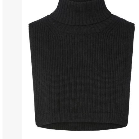
Puvut
Puvuntakit ja blazerit
Miesten housut
Miesten housut
Miesten farkut
Miesten collegehousut
Miesten shortsit
Miesten asusteet
Vyöt ja olkaimet
Solmiot, rusetit ja taskuliinat
Miesten päähineet, huivit ja käsineet
Miesten yöasut ja alusvaatteet
Miesten alusvaatteet
Miesten sukat
Miesten yöasut
Miesten aamutakit ja kylpytakit
Miesten takit
Miesten nahkatakit
Miesten kevät-ja syystakit
Miesten villakangastakit
Miesten talvitakit
NAISET
Naisten paidat
Naisten colleget