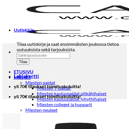
Skip
to
content
Uutiskirje
Tilaa uutiskirje ja saat ensimmäisten joukossa tietoa
uutuuksista sekä tarjouksista.
ETUSIVU
Lahjakortti
MIEHET
Miesten paidat
yli 70€ tilaukset toimituskuluitta!
Miesten T-paidat
Miesten kauluspaidat pitkähihaiset
yli 70€ tilaukset toimituskuluitta!
Miesten kauluspaidat lyhythihaiset
Miesten colleget ja hupparit
Miesten neuleet
Miesten neulepuserot
Miesten neuletakit
Puvut ja blazerit