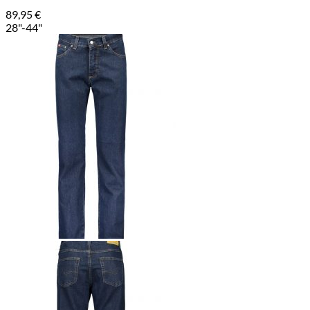
89,95
€
28"-44"