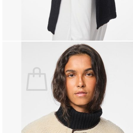
Lasten pyjamat
Kylpytakit
Lasten asusteet
Vyöt, käsineet,pipot, ym
Sukat, sukkahousut, ym
Lasten ulkoilu
Lasten takit
Ulkoilupuvut, housut ja haalarit
Kirjaudu
Ostoskori on tyhjä.
Takaisin kauppaan
Etsi: