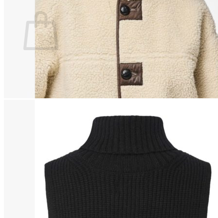
Ostoskori
Ostoskori on tyhjä.
Takaisin kauppaan