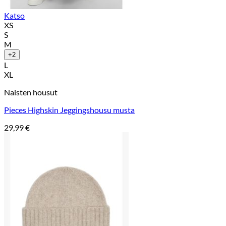
Katso
XS
S
M
+2
L
XL
Naisten housut
Pieces Highskin Jeggingshousu musta
29,99
€