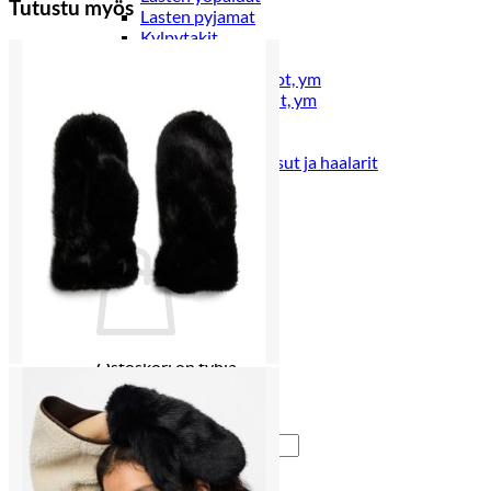
Tutustu myös
Lasten pyjamat
Kylpytakit
Lasten asusteet
Vyöt, käsineet,pipot, ym
Sukat, sukkahousut, ym
Lasten ulkoilu
Lasten takit
Ulkoilupuvut, housut ja haalarit
Kirjaudu
Ostoskori on tyhjä.
Takaisin kauppaan
Etsi: