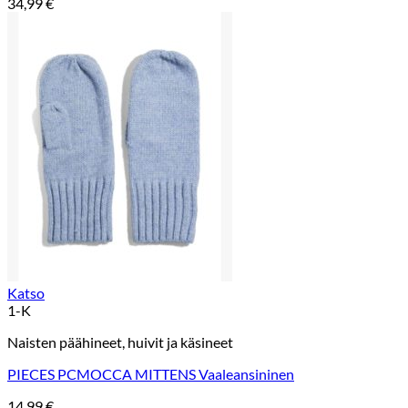
34,99
€
Katso
1-K
Naisten päähineet, huivit ja käsineet
PIECES PCMOCCA MITTENS Vaaleansininen
14,99
€