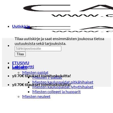
Skip
to
content
Uutiskirje
Tilaa uutiskirje ja saat ensimmäisten joukossa tietoa
uutuuksista sekä tarjouksista.
ETUSIVU
Lahjakortti
MIEHET
Miesten paidat
yli 70€ tilaukset toimituskuluitta!
Miesten T-paidat
Miesten kauluspaidat pitkähihaiset
yli 70€ tilaukset toimituskuluitta!
Miesten kauluspaidat lyhythihaiset
Miesten colleget ja hupparit
Miesten neuleet
Miesten neulepuserot
Miesten neuletakit
Puvut ja blazerit