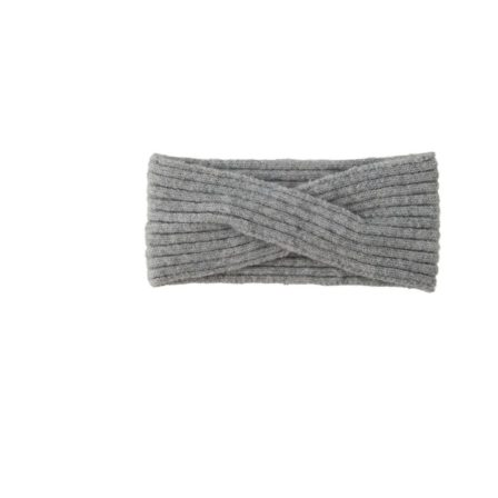
Puvut
Puvuntakit ja blazerit
Miesten housut
Miesten housut
Miesten farkut
Miesten collegehousut
Miesten shortsit
Miesten asusteet
Vyöt ja olkaimet
Solmiot, rusetit ja taskuliinat
Miesten päähineet, huivit ja käsineet
Miesten yöasut ja alusvaatteet
Miesten alusvaatteet
Miesten sukat
Miesten yöasut
Miesten aamutakit ja kylpytakit
Miesten takit
Miesten nahkatakit
Miesten kevät-ja syystakit
Miesten villakangastakit
Miesten talvitakit
NAISET
Naisten paidat
Naisten colleget