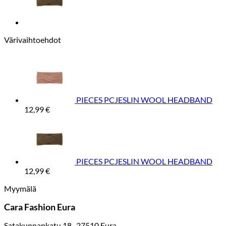
Värivaihtoehdot
PIECES PCJESLIN WOOL HEADBAND
12,99
€
PIECES PCJESLIN WOOL HEADBAND
12,99
€
Myymälä
Cara Fashion Eura
Satakunnankatu 18, 27510 Eura