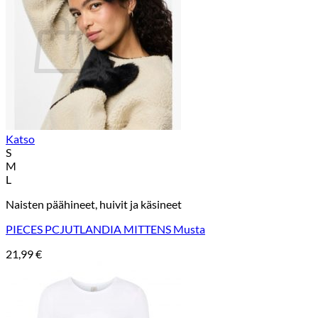
Ostoskori
Ostoskori on tyhjä.
Takaisin kauppaan
Katso
S
M
L
Naisten päähineet, huivit ja käsineet
PIECES PCJUTLANDIA MITTENS Musta
21,99
€