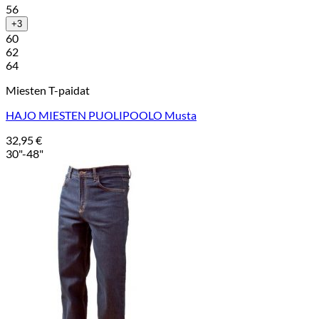
56
+3
60
62
64
Miesten T-paidat
HAJO MIESTEN PUOLIPOOLO Musta
32,95
€
30"-48"