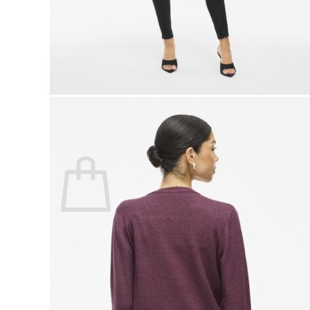
Lasten pyjamat
Kylpytakit
Lasten asusteet
Vyöt, käsineet,pipot, ym
Sukat, sukkahousut, ym
Lasten ulkoilu
Lasten takit
Ulkoilupuvut, housut ja haalarit
Kirjaudu
Ostoskori on tyhjä.
Takaisin kauppaan
Etsi: