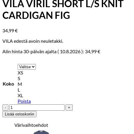
VILA VIRIL SHORT L/S KNIT
CARDIGAN FIG
34,99
€
VILA edestä avoin neuletakki.
Alin hinta 30-päivän ajalta (
10.8.2026
):
34,99
€
XS
S
Koko
M
L
XL
Poista
VILA
VIRIL
Lisää ostoskoriin
SHORT
L/S
Värivaihtoehdot
KNIT