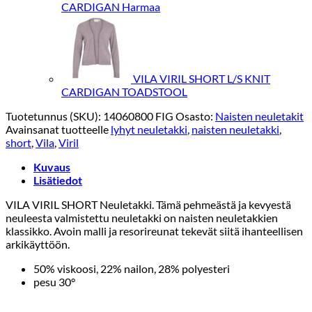
CARDIGAN Harmaa
VILA VIRIL SHORT L/S KNIT
CARDIGAN TOADSTOOL
Tuotetunnus (SKU):
14060800 FIG
Osasto:
Naisten neuletakit
Avainsanat tuotteelle
lyhyt neuletakki
,
naisten neuletakki
,
short
,
Vila
,
Viril
Kuvaus
Lisätiedot
VILA VIRIL SHORT Neuletakki. Tämä pehmeästä ja kevyestä
neuleesta valmistettu neuletakki on naisten neuletakkien
klassikko. Avoin malli ja resorireunat tekevät siitä ihanteellisen
arkikäyttöön.
50% viskoosi, 22% nailon, 28% polyesteri
pesu 30°