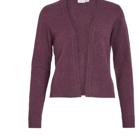
Puvut
Puvuntakit ja blazerit
Miesten housut
Miesten housut
Miesten farkut
Miesten collegehousut
Miesten shortsit
Miesten asusteet
Vyöt ja olkaimet
Solmiot, rusetit ja taskuliinat
Miesten päähineet, huivit ja käsineet
Miesten yöasut ja alusvaatteet
Miesten alusvaatteet
Miesten sukat
Miesten yöasut
Miesten aamutakit ja kylpytakit
Miesten takit
Miesten nahkatakit
Miesten kevät-ja syystakit
Miesten villakangastakit
Miesten talvitakit
NAISET
Naisten paidat
Naisten colleget