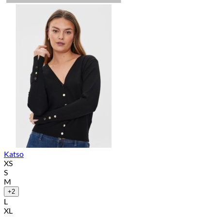
Katso
XS
S
M
+2
L
XL