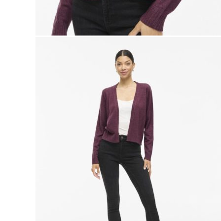
Naisten aamutakit ja kylpytakit
Naisten takit
Naisten kevät-ja syystakit
Naisten nahkatakit
Naisten talvitakit
LAPSET
Lasten paidat
Lasten paidat
Lasten kauluspaidat
Lasten trikoopaidat
Lasten colleget ja hupparit
Lasten neuleet
Lasten mekot ja hameet
Mekot ja hameet
Lasten puvut,bleiserit,liivit
Liivit
Lasten housut
Lasten housut
Lasten trikoo-ja collegehousut
Lasten farkut
Lasten shortsit
Lasten juhlahousut
Yöasut ja kylpytakit
Lasten yöpaidat