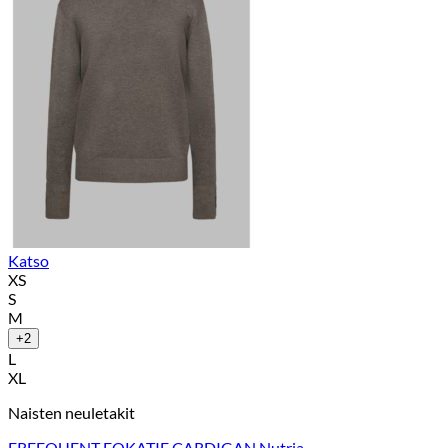
Katso
XS
S
M
+2
L
XL
Naisten neuletakit
FREEQUENT FQKATIE CARDIGAN Nutria