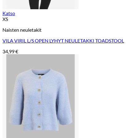
Katso
XS
Naisten neuletakit
VILA VIRIL L/S OPEN LYHYT NEULETAKKI TOADSTOOL
34,99
€