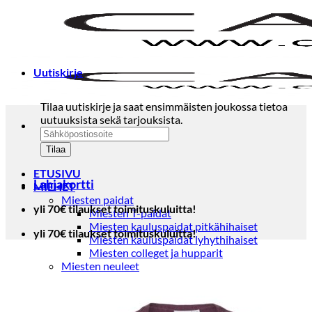
Skip
to
content
Uutiskirje
Tilaa uutiskirje ja saat ensimmäisten joukossa tietoa
uutuuksista sekä tarjouksista.
ETUSIVU
Lahjakortti
MIEHET
Miesten paidat
yli 70€ tilaukset toimituskuluitta!
Miesten T-paidat
Miesten kauluspaidat pitkähihaiset
yli 70€ tilaukset toimituskuluitta!
Miesten kauluspaidat lyhythihaiset
Miesten colleget ja hupparit
Miesten neuleet
Miesten neulepuserot
Miesten neuletakit
Puvut ja blazerit