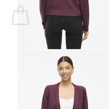
Ostoskori
Ostoskori on tyhjä.
Takaisin kauppaan