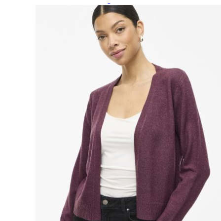
Paidat, tunikat ja jakut
Trikoopaidat
Naisten puserot
Tunikat
Jakut ja liivit
Naisten neuleet
Naisten neuletakit
Naisten neulepuserot
Naisten mekot ja hameet
Mekot
Hameet
Naisten housut
Leggingsit ja collegehousut
Naisten housut
Naisten farkut
Caprit ja shortsit
Naisten asusteet
Vyöt ja korut
Naisten päähineet, huivit ja käsineet
Naisten yöasut ja alusvaatteet
Naisten alusvaatteet
Sukat ja sukkahousut
Naisten yöasut