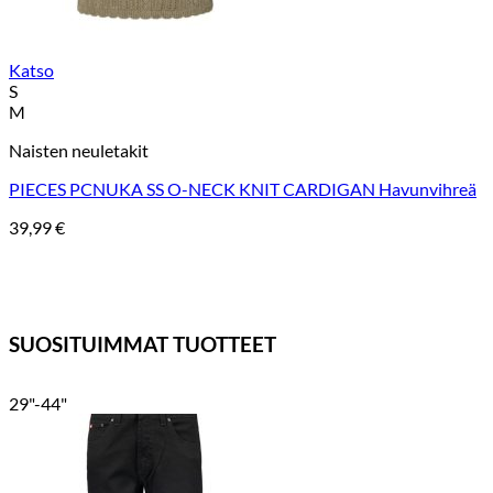
Katso
S
M
Naisten neuletakit
PIECES PCNUKA SS O-NECK KNIT CARDIGAN Havunvihreä
39,99
€
SUOSITUIMMAT TUOTTEET
29"-44"