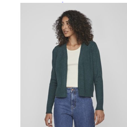
Paidat, tunikat ja jakut
Trikoopaidat
Naisten puserot
Tunikat
Jakut ja liivit
Naisten neuleet
Naisten neuletakit
Naisten neulepuserot
Naisten mekot ja hameet
Mekot
Hameet
Naisten housut
Leggingsit ja collegehousut
Naisten housut
Naisten farkut
Caprit ja shortsit
Naisten asusteet
Vyöt ja korut
Naisten päähineet, huivit ja käsineet
Naisten yöasut ja alusvaatteet
Naisten alusvaatteet
Sukat ja sukkahousut
Naisten yöasut