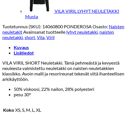
VILA VIRIL LYHYT NEULETAKKI
Musta
Tuotetunnus (SKU):
14060800 PONDEROSA
Osasto:
Naisten
neuletakit
Avainsanat tuotteelle
lyhyt neuletakki
,
naisten
neuletakki
,
short
,
Vila
,
Viril
Kuvaus
Lisätiedot
VILA VIRIL SHORT Neuletakki. Tämä pehmeästä ja kevyestä
neuleesta valmistettu neuletakki on naisten neuletakkien
klassikko. Avoin malli ja resorireunat tekevät siitä ihanteellisen
arkikäyttöön.
50% viskoosi, 22% nailon, 28% polyesteri
pesu 30°
Koko
XS, S, M, L, XL