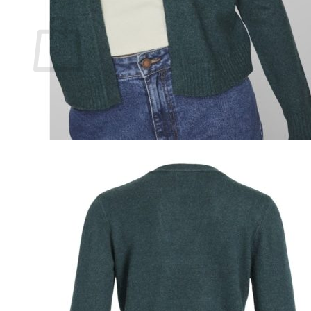
Ostoskori
Ostoskori on tyhjä.
Takaisin kauppaan