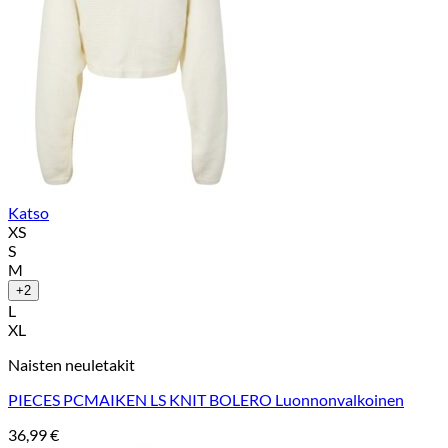
Katso
XS
S
M
+2
L
XL
Naisten neuletakit
PIECES PCMAIKEN LS KNIT BOLERO Luonnonvalkoinen
36,99
€