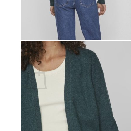
Lasten pyjamat
Kylpytakit
Lasten asusteet
Vyöt, käsineet,pipot, ym
Sukat, sukkahousut, ym
Lasten ulkoilu
Lasten takit
Ulkoilupuvut, housut ja haalarit
Kirjaudu
Ostoskori on tyhjä.
Takaisin kauppaan
Etsi: