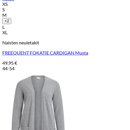
XS
S
M
+2
L
XL
Naisten neuletakit
FREEQUENT FQKATIE CARDIGAN Musta
49,95
€
44-54