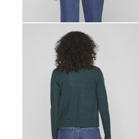
Naisten aamutakit ja kylpytakit
Naisten takit
Naisten kevät-ja syystakit
Naisten nahkatakit
Naisten talvitakit
LAPSET
Lasten paidat
Lasten paidat
Lasten kauluspaidat
Lasten trikoopaidat
Lasten colleget ja hupparit
Lasten neuleet
Lasten mekot ja hameet
Mekot ja hameet
Lasten puvut,bleiserit,liivit
Liivit
Lasten housut
Lasten housut
Lasten trikoo-ja collegehousut
Lasten farkut
Lasten shortsit
Lasten juhlahousut
Yöasut ja kylpytakit
Lasten yöpaidat