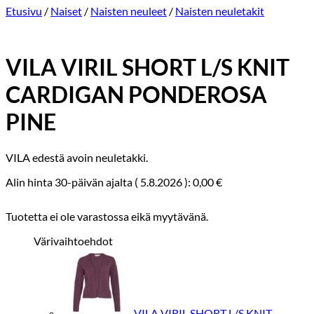
Etusivu
/
Naiset
/
Naisten neuleet
/
Naisten neuletakit
VILA VIRIL SHORT L/S KNIT
CARDIGAN PONDEROSA
PINE
VILA edestä avoin neuletakki.
Alin hinta 30-päivän ajalta (
5.8.2026
):
0,00
€
Tuotetta ei ole varastossa eikä myytävänä.
Värivaihtoehdot
VILA VIRIL SHORT L/S KNIT