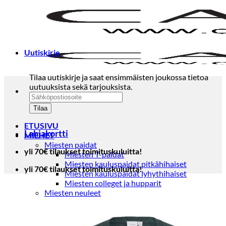
Skip
to
content
Uutiskirje
Tilaa uutiskirje ja saat ensimmäisten joukossa tietoa
uutuuksista sekä tarjouksista.
ETUSIVU
Lahjakortti
MIEHET
Miesten paidat
yli 70€ tilaukset toimituskuluitta!
Miesten T-paidat
Miesten kauluspaidat pitkähihaiset
yli 70€ tilaukset toimituskuluitta!
Miesten kauluspaidat lyhythihaiset
Miesten colleget ja hupparit
Miesten neuleet
Miesten neulepuserot
Miesten neuletakit
Puvut ja blazerit