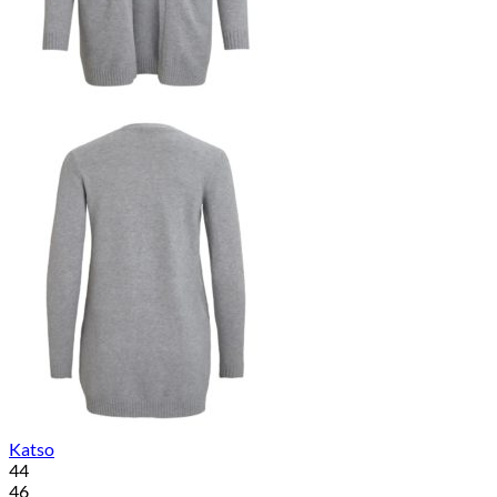
Katso
44
46