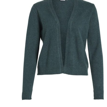
Puvut
Puvuntakit ja blazerit
Miesten housut
Miesten housut
Miesten farkut
Miesten collegehousut
Miesten shortsit
Miesten asusteet
Vyöt ja olkaimet
Solmiot, rusetit ja taskuliinat
Miesten päähineet, huivit ja käsineet
Miesten yöasut ja alusvaatteet
Miesten alusvaatteet
Miesten sukat
Miesten yöasut
Miesten aamutakit ja kylpytakit
Miesten takit
Miesten nahkatakit
Miesten kevät-ja syystakit
Miesten villakangastakit
Miesten talvitakit
NAISET
Naisten paidat
Naisten colleget