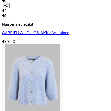
40
+2
42
46
Naisten neuletakit
GABRIELLA NEULOSJAKKU Valkoinen
49,95
€