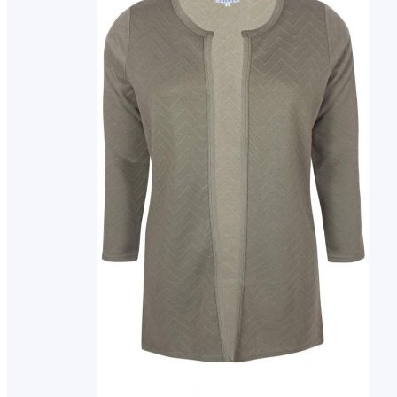
Puvut
Puvuntakit ja blazerit
Miesten housut
Miesten housut
Miesten farkut
Miesten collegehousut
Miesten shortsit
Miesten asusteet
Vyöt ja olkaimet
Solmiot, rusetit ja taskuliinat
Miesten päähineet, huivit ja käsineet
Miesten yöasut ja alusvaatteet
Miesten alusvaatteet
Miesten sukat
Miesten yöasut
Miesten aamutakit ja kylpytakit
Miesten takit
Miesten nahkatakit
Miesten kevät-ja syystakit
Miesten villakangastakit
Miesten talvitakit
NAISET
Naisten paidat
Naisten colleget