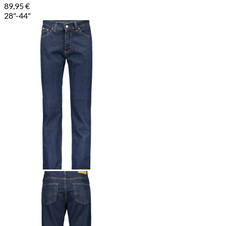
89,95
€
28"-44"