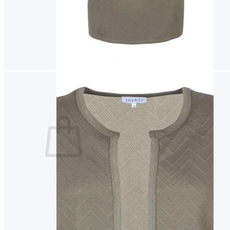
Lasten pyjamat
Kylpytakit
Lasten asusteet
Vyöt, käsineet,pipot, ym
Sukat, sukkahousut, ym
Lasten ulkoilu
Lasten takit
Ulkoilupuvut, housut ja haalarit
Kirjaudu
Ostoskori on tyhjä.
Takaisin kauppaan
Etsi: