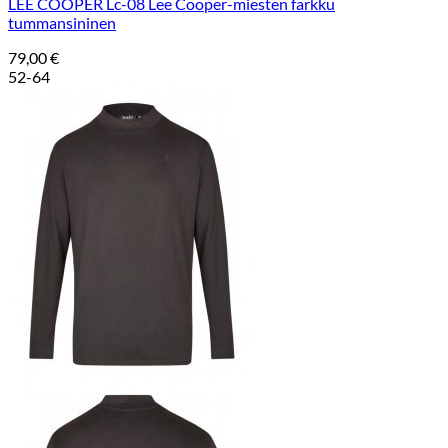
LEE COOPER Lc-08 Lee Cooper-miesten farkku
tummansininen
79,00
€
52-64