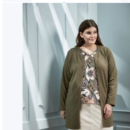
Paidat, tunikat ja jakut
Trikoopaidat
Naisten puserot
Tunikat
Jakut ja liivit
Naisten neuleet
Naisten neuletakit
Naisten neulepuserot
Naisten mekot ja hameet
Mekot
Hameet
Naisten housut
Leggingsit ja collegehousut
Naisten housut
Naisten farkut
Caprit ja shortsit
Naisten asusteet
Vyöt ja korut
Naisten päähineet, huivit ja käsineet
Naisten yöasut ja alusvaatteet
Naisten alusvaatteet
Sukat ja sukkahousut
Naisten yöasut