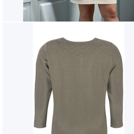
Naisten aamutakit ja kylpytakit
Naisten takit
Naisten kevät-ja syystakit
Naisten nahkatakit
Naisten talvitakit
LAPSET
Lasten paidat
Lasten paidat
Lasten kauluspaidat
Lasten trikoopaidat
Lasten colleget ja hupparit
Lasten neuleet
Lasten mekot ja hameet
Mekot ja hameet
Lasten puvut,bleiserit,liivit
Liivit
Lasten housut
Lasten housut
Lasten trikoo-ja collegehousut
Lasten farkut
Lasten shortsit
Lasten juhlahousut
Yöasut ja kylpytakit
Lasten yöpaidat