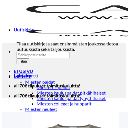
Skip
to
content
Uutiskirje
Tilaa uutiskirje ja saat ensimmäisten joukossa tietoa
uutuuksista sekä tarjouksista.
ETUSIVU
Lahjakortti
MIEHET
Miesten paidat
yli 70€ tilaukset toimituskuluitta!
Miesten T-paidat
Miesten kauluspaidat pitkähihaiset
yli 70€ tilaukset toimituskuluitta!
Miesten kauluspaidat lyhythihaiset
Miesten colleget ja hupparit
Miesten neuleet
Miesten neulepuserot
Miesten neuletakit
Puvut ja blazerit