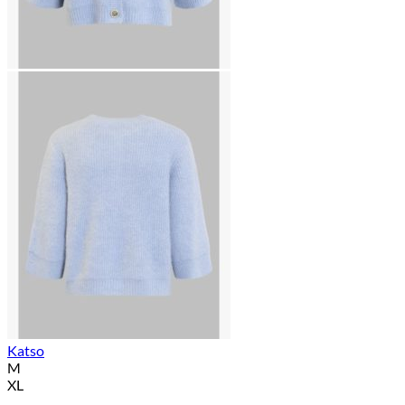
Katso
M
XL