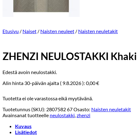
Etusivu
/
Naiset
/
Naisten neuleet
/
Naisten neuletakit
ZHENZI NEULOSTAKKI Khaki
Edestä avoin neulostakki.
Alin hinta 30-päivän ajalta (
9.8.2026
):
0,00
€
Tuotetta ei ole varastossa eikä myytävänä.
Tuotetunnus (SKU):
2807582 67
Osasto:
Naisten neuletakit
Avainsanat tuotteelle
neulostakki
,
zhenzi
Kuvaus
Lisätiedot