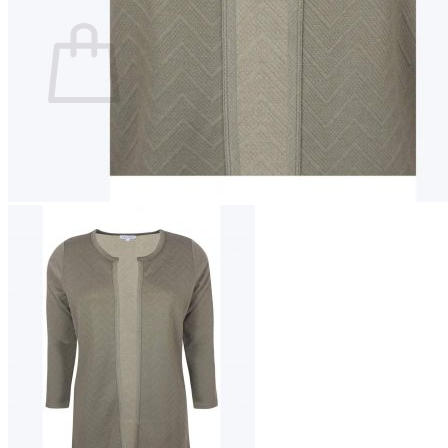
Ostoskori
Ostoskori on tyhjä.
Takaisin kauppaan