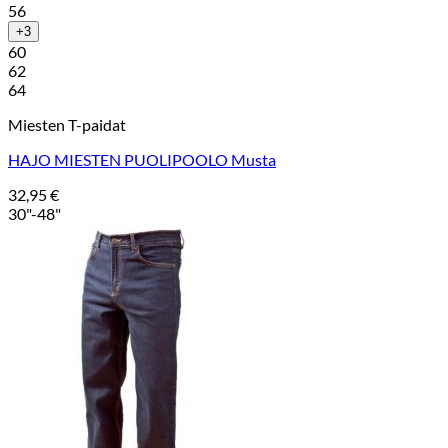
56
+3
60
62
64
Miesten T-paidat
HAJO MIESTEN PUOLIPOOLO Musta
32,95
€
30"-48"