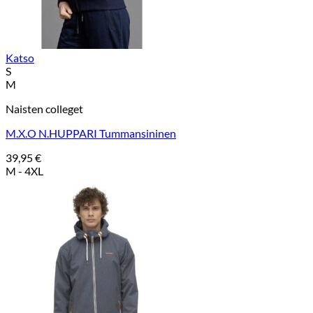
Katso
S
M
Naisten colleget
M.X.O N.HUPPARI Tummansininen
39,95
€
M - 4XL