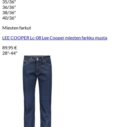
35/36"
36/36"
38/36"
40/36"
Miesten farkut
LEE COOPER Lc-08 Lee Cooper miesten farkku musta
89,95
€
28"-44"