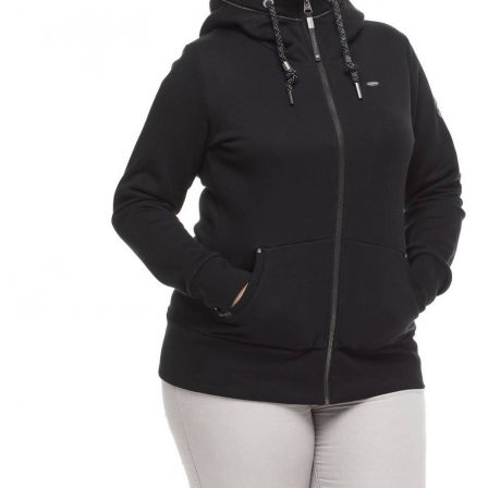
Puvut
Puvuntakit ja blazerit
Miesten housut
Miesten housut
Miesten farkut
Miesten collegehousut
Miesten shortsit
Miesten asusteet
Vyöt ja olkaimet
Solmiot, rusetit ja taskuliinat
Miesten päähineet, huivit ja käsineet
Miesten yöasut ja alusvaatteet
Miesten alusvaatteet
Miesten sukat
Miesten yöasut
Miesten aamutakit ja kylpytakit
Miesten takit
Miesten nahkatakit
Miesten kevät-ja syystakit
Miesten villakangastakit
Miesten talvitakit
NAISET
Naisten paidat
Naisten colleget