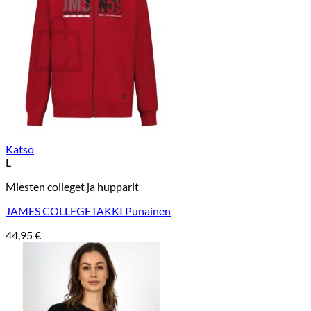
Ostoskori
Ostoskori on tyhjä.
Takaisin kauppaan
Katso
L
Miesten colleget ja hupparit
JAMES COLLEGETAKKI Punainen
44,95
€