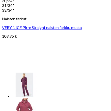
30/34"
31/34"
33/34"
Naisten farkut
VERY NICE Pirre Straight naisten farkku musta
109,95
€