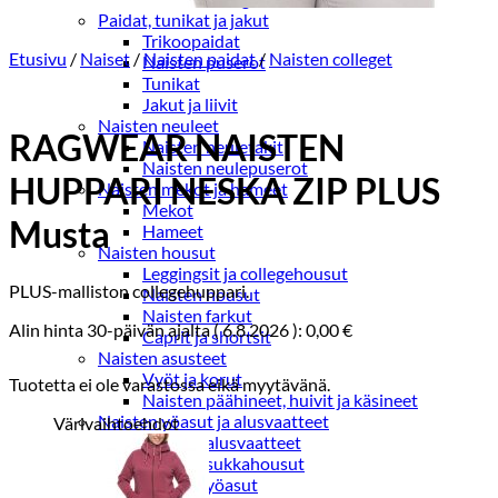
Paidat, tunikat ja jakut
Trikoopaidat
Etusivu
/
Naiset
/
Naisten paidat
/
Naisten colleget
Naisten puserot
Tunikat
Jakut ja liivit
Naisten neuleet
RAGWEAR NAISTEN
Naisten neuletakit
Naisten neulepuserot
HUPPARI NESKA ZIP PLUS
Naisten mekot ja hameet
Mekot
Musta
Hameet
Naisten housut
Leggingsit ja collegehousut
PLUS-malliston collegehuppari.
Naisten housut
Naisten farkut
Alin hinta 30-päivän ajalta (
6.8.2026
):
0,00
€
Caprit ja shortsit
Naisten asusteet
Vyöt ja korut
Tuotetta ei ole varastossa eikä myytävänä.
Naisten päähineet, huivit ja käsineet
Naisten yöasut ja alusvaatteet
Värivaihtoehdot
Naisten alusvaatteet
Sukat ja sukkahousut
Naisten yöasut