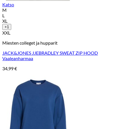
Katso
M
L
XL
+1
XXL
Miesten colleget ja hupparit
JACK&JONES JJEBRADLEY SWEAT ZIP HOOD
Vaaleanharmaa
34,99
€