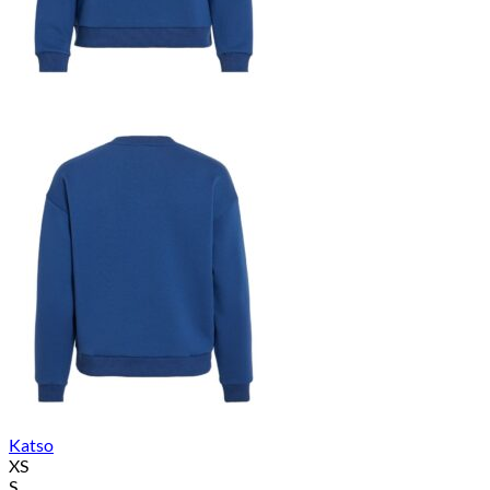
Katso
XS
S