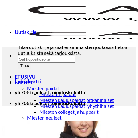
Skip
to
content
Uutiskirje
Tilaa uutiskirje ja saat ensimmäisten joukossa tietoa
uutuuksista sekä tarjouksista.
ETUSIVU
Lahjakortti
MIEHET
Miesten paidat
yli 70€ tilaukset toimituskuluitta!
Miesten T-paidat
Miesten kauluspaidat pitkähihaiset
yli 70€ tilaukset toimituskuluitta!
Miesten kauluspaidat lyhythihaiset
Miesten colleget ja hupparit
Miesten neuleet
Miesten neulepuserot
Miesten neuletakit
Puvut ja blazerit