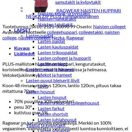
Naisten aamutakit ja kylpytakit
Naisten takit
RAGWEAR NAISTEN HUPPARI
Naisten kevät-ja syystakit
NESKA ZIP PLUS Tummanpunainen
Naisten nahkatakit
Naisten talvitakit
Tuotetunnus (SKU):
2121-30090 99
Osasto:
Naisten colleget
LAPSET
Avainsanat tuotteelle
collegehuppari
,
collegetakki
,
naisten
Lasten paidat
college
,
naisten colleget
,
Nezka
,
Ragwear
Lasten paidat
Lasten kauluspaidat
Kuvaus
Lasten trikoopaidat
Lisätiedot
Lasten colleget ja hupparit
Lasten neuleet
PLUS-malliston hupullinen huppari, kengurutaskut,
Lasten mekot ja hameet
koristeelliset nyörit, resorit hihansuissa ja helmassa.
Mekot ja hameet
Vetoketjukiinnitys.
Lasten puvut,bleiserit,liivit
Koon 48 rinnanympärys 120cm, lantio 120cm, pituus takaa
Liivit
mitattuna 72cm.
Lasten housut
Lasten housut
70% puuvillaa 30% polyesteri
Lasten trikoo-ja collegehousut
pesu 30°
Lasten farkut
kutistuu max.5%
Lasten shortsit
Lasten juhlahousut
Ragwear on katumuodin edelläkävijä. Merkki on 100%
Yöasut ja kylpytakit
vegaaninen. Valmistettu vastuullisesti luontoa kunnioittaen, ei
Lasten yöpaidat