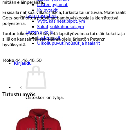
mitään eläinperäistä.
Lasten pyjamat
Kylpytakit
Ei sisällä nahkaa, villaa, silkkiä, turkista tai untuvaa. Materiaalit
Lasten asusteet
Gots-sertifioitua puuvillaa, bambuviskoosia ja kierrätettyä
Vyöt, käsineet,pipot, ym
polyesteriä.
Sukat, sukkahousut, ym
Lasten ulkoilu
Tuotantoketjussa ei käytetä lapsityövoimaa tai eläinkokeita ja
Lasten takit
sillä on kansainvälisen eläinsuojelujärjestön Petan:n
Ulkoilupuvut, housut ja haalarit
hyväksyntä.
Koko
44, 46, 48, 50
Kirjaudu
Tutustu myös
Ostoskori on tyhjä.
Takaisin kauppaan
Etsi: