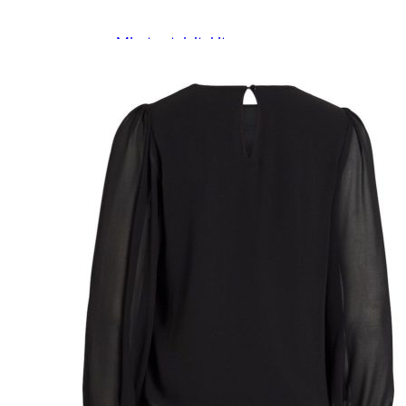
Miesten kevät-ja syystakit
Miesten villakangastakit
Miesten talvitakit
NAISET
Naisten paidat
Naisten colleget
Paidat, tunikat ja jakut
Trikoopaidat
Naisten puserot
Tunikat
Jakut ja liivit
Naisten neuleet
Naisten neuletakit
Naisten neulepuserot
Naisten mekot ja hameet
Mekot
Hameet
Naisten housut
Leggingsit ja collegehousut
Naisten housut
Naisten farkut
Caprit ja shortsit
Naisten asusteet
Vyöt ja korut