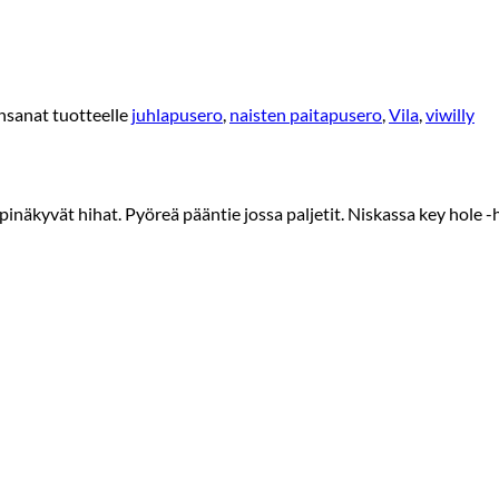
nsanat tuotteelle
juhlapusero
,
naisten paitapusero
,
Vila
,
viwilly
näkyvät hihat. Pyöreä pääntie jossa paljetit. Niskassa key hole -ha