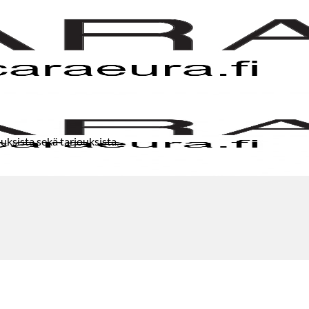
uksista sekä tarjouksista.