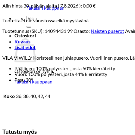
Alin hinta 30-päivän ajalta (
7.8.2026
):
0,00
€
Takaisin kauppaan
Etsi:
Tuotetta ei ole varastossa eikä myytävänä.
Tuotetunnus (SKU):
14094431 99
Osasto:
Naisten puserot
Avai
Ostoskori
Kuvaus
Lisätiedot
VILA VIWILLY Koristeellinen juhlapusero. Vuorillinen pusero. Läpi
Päällinen: 100% polyesteri, josta 50% kierrätetty
Ostoskori on tyhjä.
Vuori: 100% polyesteri, josta 44% kierrätetty
Pesu 30°
Takaisin kauppaan
Koko
36, 38, 40, 42, 44
Tutustu myös