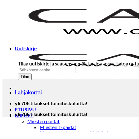
Skip
to
content
Uutiskirje
Tilaa uutiskirje ja saat ensimmäisten joukossa tietoa uutu
Lahjakortti
yli 70€ tilaukset toimituskuluitta!
ETUSIVU
yli 70€ tilaukset toimituskuluitta!
MIEHET
Miesten paidat
Miesten T-paidat
Miesten kauluspaidat pitkähihaiset
Miesten kauluspaidat lyhythihaiset