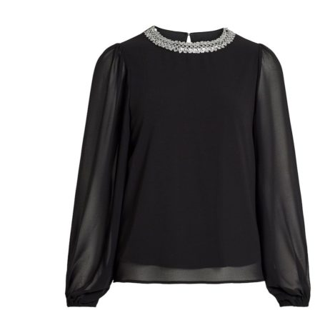
Miesten colleget ja hupparit
Miesten neuleet
Miesten neulepuserot
Miesten neuletakit
Puvut ja blazerit
Puvut
Puvuntakit ja blazerit
Miesten housut
Miesten housut
Miesten farkut
Miesten collegehousut
Miesten shortsit
Miesten asusteet
Vyöt ja olkaimet
Solmiot, rusetit ja taskuliinat
Miesten päähineet, huivit ja käsineet
Miesten yöasut ja alusvaatteet
Miesten alusvaatteet
Miesten sukat
Miesten yöasut
Miesten aamutakit ja kylpytakit
Miesten takit
Miesten nahkatakit