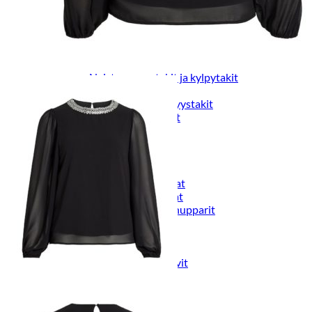
Naisten päähineet, huivit ja käsineet
Naisten yöasut ja alusvaatteet
Naisten alusvaatteet
Sukat ja sukkahousut
Naisten yöasut
Naisten aamutakit ja kylpytakit
Naisten takit
Naisten kevät-ja syystakit
Naisten nahkatakit
Naisten talvitakit
LAPSET
Lasten paidat
Lasten paidat
Lasten kauluspaidat
Lasten trikoopaidat
Lasten colleget ja hupparit
Lasten neuleet
Lasten mekot ja hameet
Mekot ja hameet
Lasten puvut,bleiserit,liivit
Liivit
Lasten housut
Lasten housut