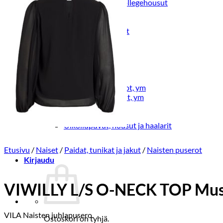
Lasten trikoo-ja collegehousut
Lasten farkut
Lasten shortsit
Lasten juhlahousut
Yöasut ja kylpytakit
Lasten yöpaidat
Lasten pyjamat
Kylpytakit
Lasten asusteet
Vyöt, käsineet,pipot, ym
Sukat, sukkahousut, ym
Lasten ulkoilu
Lasten takit
Ulkoilupuvut, housut ja haalarit
Etusivu
/
Naiset
/
Paidat, tunikat ja jakut
/
Naisten puserot
Kirjaudu
VIWILLY L/S O-NECK TOP Mu
VILA Naisten juhlapusero.
Ostoskori on tyhjä.