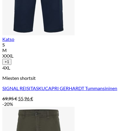
Katso
S
M
XXXL
+1
4XL
Miesten shortsit
SIGNAL REISITASKUCAPRI GERHARDT Tummansininen
Alkuperäinen
Nykyinen
69,95
€
55,96
€
hinta
hinta
-20%
oli:
on:
69,95 €.
55,96 €.