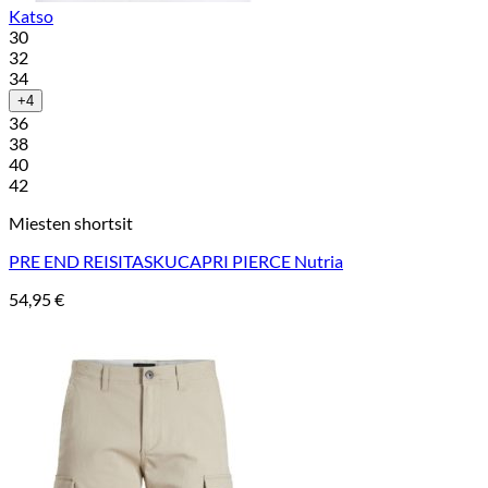
Katso
30
32
34
+4
36
38
40
42
Miesten shortsit
PRE END REISITASKUCAPRI PIERCE Nutria
54,95
€