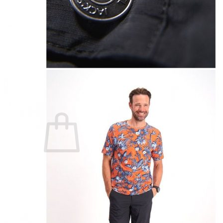
Lasten pyjamat
Kylpytakit
Lasten asusteet
Vyöt, käsineet,pipot, ym
Sukat, sukkahousut, ym
Lasten ulkoilu
Lasten takit
Ulkoilupuvut, housut ja haalarit
Kirjaudu
Ostoskori on tyhjä.
Takaisin kauppaan
Etsi: