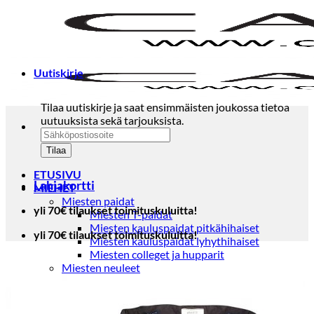
Skip
to
content
Uutiskirje
Tilaa uutiskirje ja saat ensimmäisten joukossa tietoa
uutuuksista sekä tarjouksista.
ETUSIVU
Lahjakortti
MIEHET
Miesten paidat
yli 70€ tilaukset toimituskuluitta!
Miesten T-paidat
Miesten kauluspaidat pitkähihaiset
yli 70€ tilaukset toimituskuluitta!
Miesten kauluspaidat lyhythihaiset
Miesten colleget ja hupparit
Miesten neuleet
Miesten neulepuserot
Miesten neuletakit
Puvut ja blazerit