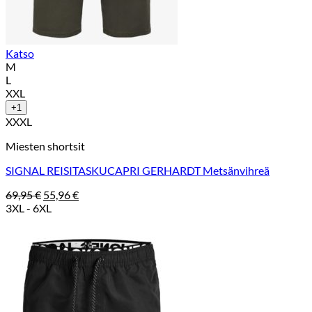
Katso
M
L
XXL
+1
XXXL
Miesten shortsit
SIGNAL REISITASKUCAPRI GERHARDT Metsänvihreä
Alkuperäinen
Nykyinen
69,95
€
55,96
€
hinta
hinta
3XL - 6XL
oli:
on:
69,95 €.
55,96 €.