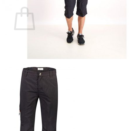
Ostoskori
Ostoskori on tyhjä.
Takaisin kauppaan