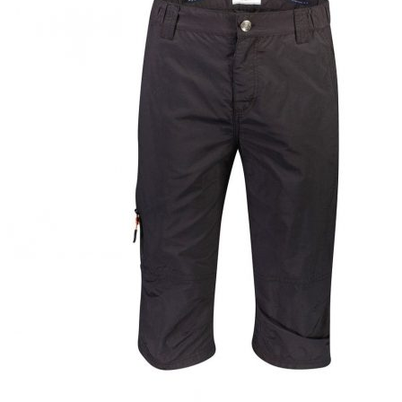
Puvut
Puvuntakit ja blazerit
Miesten housut
Miesten housut
Miesten farkut
Miesten collegehousut
Miesten shortsit
Miesten asusteet
Vyöt ja olkaimet
Solmiot, rusetit ja taskuliinat
Miesten päähineet, huivit ja käsineet
Miesten yöasut ja alusvaatteet
Miesten alusvaatteet
Miesten sukat
Miesten yöasut
Miesten aamutakit ja kylpytakit
Miesten takit
Miesten nahkatakit
Miesten kevät-ja syystakit
Miesten villakangastakit
Miesten talvitakit
NAISET
Naisten paidat
Naisten colleget