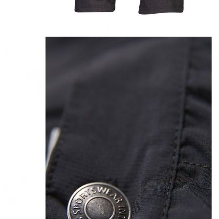
Naisten aamutakit ja kylpytakit
Naisten takit
Naisten kevät-ja syystakit
Naisten nahkatakit
Naisten talvitakit
LAPSET
Lasten paidat
Lasten paidat
Lasten kauluspaidat
Lasten trikoopaidat
Lasten colleget ja hupparit
Lasten neuleet
Lasten mekot ja hameet
Mekot ja hameet
Lasten puvut,bleiserit,liivit
Liivit
Lasten housut
Lasten housut
Lasten trikoo-ja collegehousut
Lasten farkut
Lasten shortsit
Lasten juhlahousut
Yöasut ja kylpytakit
Lasten yöpaidat