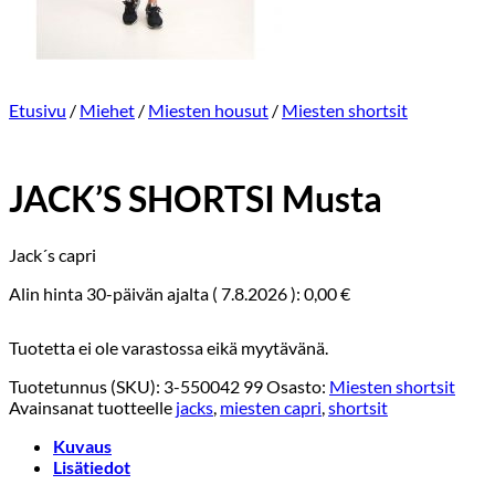
Etusivu
/
Miehet
/
Miesten housut
/
Miesten shortsit
JACK’S SHORTSI Musta
Jack´s capri
Alin hinta 30-päivän ajalta (
7.8.2026
):
0,00
€
Tuotetta ei ole varastossa eikä myytävänä.
Tuotetunnus (SKU):
3-550042 99
Osasto:
Miesten shortsit
Avainsanat tuotteelle
jacks
,
miesten capri
,
shortsit
Kuvaus
Lisätiedot