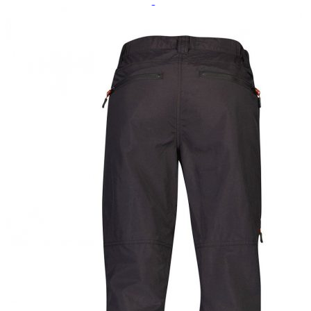
Paidat, tunikat ja jakut
Trikoopaidat
Naisten puserot
Tunikat
Jakut ja liivit
Naisten neuleet
Naisten neuletakit
Naisten neulepuserot
Naisten mekot ja hameet
Mekot
Hameet
Naisten housut
Leggingsit ja collegehousut
Naisten housut
Naisten farkut
Caprit ja shortsit
Naisten asusteet
Vyöt ja korut
Naisten päähineet, huivit ja käsineet
Naisten yöasut ja alusvaatteet
Naisten alusvaatteet
Sukat ja sukkahousut
Naisten yöasut